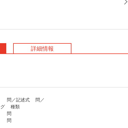
詳細情報
式50問／記述式3問／
グ2種類
30問
30問