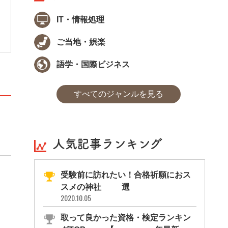
Wine&Spirit Education Trust(WSET®)は、ロ
ンドンに本部を置く世界最大の酒類教育機関
IT・情報処理
が認定するワインの国際資格です。ワインを
栽培、醸造、マーケティングなどの側面から
知識を学び、世界標準の品質評価をすること
ご当地・娯楽
ができるようになります。現在では世界7
0カ国以上、初心者からワイン業界のプロフ
語学・国際ビジネス
ェッショナルまで、年間13,000人以
上がWSET®認定試験を受験しています。
すべてのジャンルを見る
人気記事ランキング
受験前に訪れたい！合格祈願におス
スメの神社11選
2020.10.05
取って良かった資格・検定ランキン