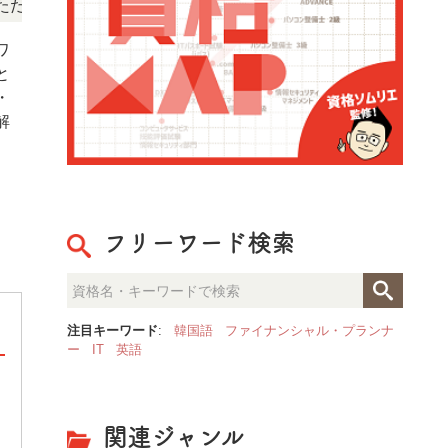
NEWS!
ます。
「この検定、難しい？」「どんな試験？」と
ワ
と
・
解
フリーワード検索
注目キーワード
:
韓国語
ファイナンシャル・プランナ
ー
IT
英語
WSET(R)認定資格（WSET=Wine & Sp
irit Education Trust)
関連ジャンル