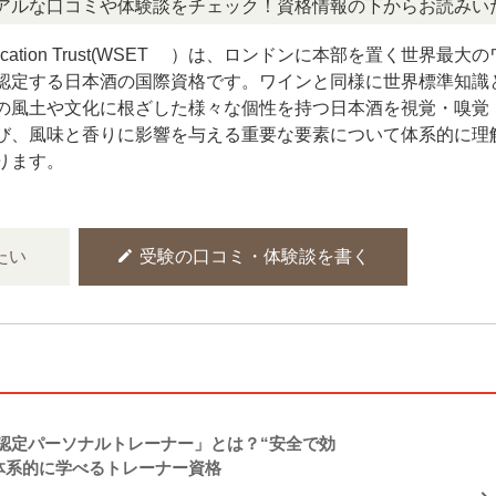
口コミや体験談をチェック！資格情報の下からお読みいただけ
t Education Trust(WSET®）は、ロンドンに本部を置く世界最大の
認定する日本酒の国際資格です。ワインと同様に世界標準知識
の風土や文化に根ざした様々な個性を持つ日本酒を視覚・嗅覚
び、風味と香りに影響を与える重要な要素について体系的に理
ります。
edit
たい
受験の口コミ・体験談を書く
NASM認定パーソナルトレーナー」とは？“安全で効
体系的に学べるトレーナー資格