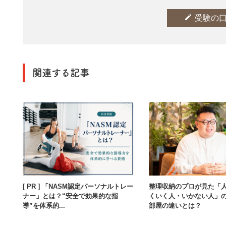
edit
受験の
関連する記事
[ PR ] 「NASM認定パーソナルトレー
整理収納のプロが見た「
ナー」とは？“安全で効果的な指
くいく人・いかない人」
導”を体系的...
部屋の違いとは？