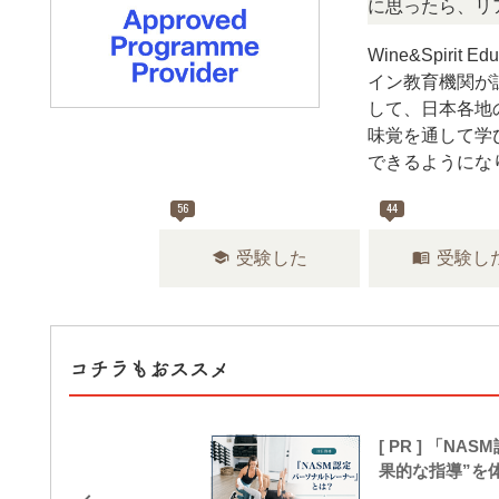
定、難しい？」「どんな試験？」と疑問に思ったら、リアルな
Wine&Spiri
イン教育機関が
して、日本各地
味覚を通して学
できるようにな
56
44
school
menu_book
受験した
受験し
コチラもおススメ
[ PR ] 「
果的な指導”を