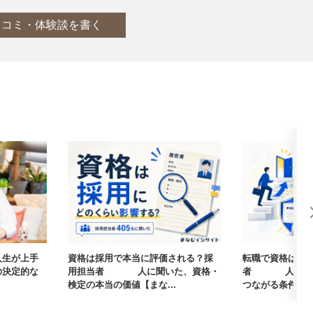
口コミ・体験談を書く
人生が上手
資格は採用で本当に評価される？採
転職で資格は武
の決定的な
用担当者405人に聞いた、資格・
者405人に聞
検定の本当の価値【まな...
つながる条件【まな