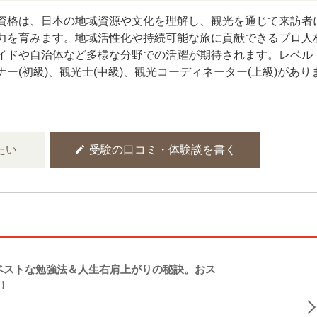
資格は、日本の地域資源や文化を理解し、観光を通じて来訪者
力を育みます。地域活性化や持続可能な旅に貢献できるプロ人
イドや自治体など多様な分野での活躍が期待されます。レベル
ー(初級)、観光士(中級)、観光コーディネーター(上級)があり
edit
たい
受験の口コミ・体験談を書く
ストな勉強法＆人生右肩上がりの秘訣。おス
！