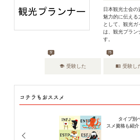
日本観光士会の
魅力的に伝える
として、観光ガ
は、観光プランナ
す。
57
75
school
menu_book
受験した
受験し
コチラもおススメ
16タイプ別ベ
スメ資格も紹介