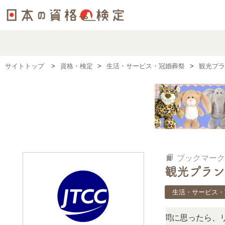
サイトトップ
資格・検定
生活・サービス・冠婚葬祭
観光プラ
bookmarks
ブックマーク
観光プラン
生活・サービス・
検定、難しい？」「どんな試験？」と疑問に思ったら、リアル