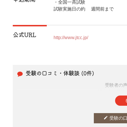
・全国一斉試験
試験実施日の約2週間前まで
公式URL
http://www.jtcc.jp/
受験の口コミ・体験談 (0件)
受験者の
皆さまの投稿
edit
受験の