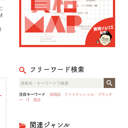
に
材
ま
フリーワード検索
注目キーワード
:
韓国語
ファイナンシャル・プランナ
ー
IT
英語
INFJ（提唱者）の勉強・仕事
持って進めて【16タイプ別勉強
勉強や仕事、人生において上手くいく
関連ジャンル