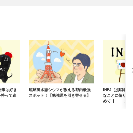
仕事は好き
琉球風水志シウマが教える都内最強
INFJ（提唱者
を持って進
スポット！【勉強運を引き寄せる】
なことに偏りが
めて【16タイプ