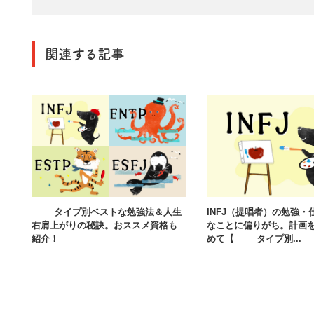
関連する記事
16タイプ別ベストな勉強法＆人生
INFJ（提唱者）の勉強・
右肩上がりの秘訣。おススメ資格も
なことに偏りがち。計画
紹介！
めて【16タイプ別...