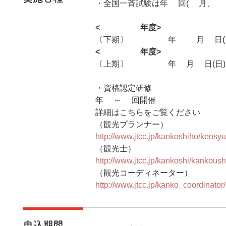
・全国一斉試験は年2回(6月、1
<2025年度>
〔下期〕2025年11月9日(
<2026年度>
〔上期〕2026年6月7日(日)
・資格認定研修
年2～3回開催
詳細はこちらをご覧ください
（観光プランナー）
http://www.jtcc.jp/kankoshiho/kensyu
（観光士）
http://www.jtcc.jp/kankoshi/kankous
（観光コーディネーター）
http://www.jtcc.jp/kanko_coordinator
申込期間