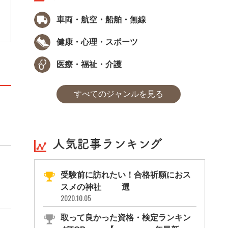
修は、心理学×統計学で人間の本音を
グラム、「ディグラム」の研究を行う木
車両・航空・船舶・無線
者）をフューチャー。おススメの資格
健康・心理・スポーツ
医療・福祉・介護
すべてのジャンルを見る
人気記事ランキング
受験前に訪れたい！合格祈願におス
スメの神社11選
2020.10.05
取って良かった資格・検定ランキン