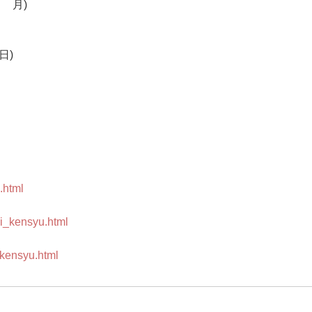
1月)
日)
.html
hi_kensyu.html
/kensyu.html