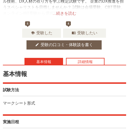
ル技術、DX人材の在り方を学ぶ検定試験です。 企業のDX推進を担
うスペシャリストを目指しませんか？ 試験は会場受験、CBT受験、
オンラインIBT受験から選択可能です。
...続きを読む
6
4
受験した
受験したい
school
menu_book
受験の口コミ・体験談を書く
edit
基本情報
詳細情報
基本情報
試験方法
マークシート形式
実施日程