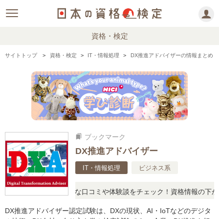
資格・検定
サイトトップ
資格・検定
IT・情報処理
DX推進アドバイザーの情報まとめ
ブックマーク
bookmarks
DX推進アドバイザー
IT・情報処理
ビジネス系
問に思ったら、リアルな口コミや体験談をチェック！資格情報の下から
DX推進アドバイザー認定試験は、DXの現状、AI・IoTなどのデジタ