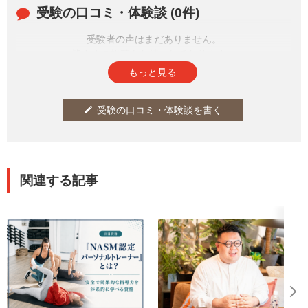
受験の口コミ・体験談 (0件)
受験者の声はまだありません。
皆さまの投稿をお待ちしております。
もっと見る
受験の口コミ・体験談を書く
edit
関連する記事