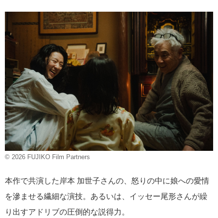
© 2026 FUJIKO Film Partners
本作で共演した岸本 加世子さんの、怒りの中に娘への愛情
を滲ませる繊細な演技。あるいは、イッセー尾形さんが繰
り出すアドリブの圧倒的な説得力。