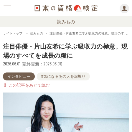
読みもの
サイトトップ
読みもの
注目俳優・片山友希に学ぶ吸収力の極意。現場のすべてを成長の糧に
注目俳優・片山友希に学ぶ吸収力の極意。現
場のすべてを成長の糧に
2026.06.01 (最終更新：2026.06.01)
インタビュー
#気になるあの人を深堀り
この記事をあとで読む
attach_file