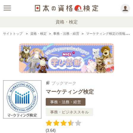
資格・検定
サイトトップ
資格・検定
事務・法務・経営
マーケティング検定の情報まとめ・口コミ・体験談
ブックマーク
bookmarks
マーケティング検定
事務・法務・経営
事務・ビジネススキル
(3.64)