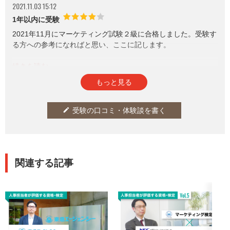
2021.11.03 15:12
ることは、囲碁や将棋における定石を理解することと近いため
である。囲碁や将棋の定石には、知っていても勝てるわけでは
1年以内に受験
ないが、知らなければ負けてしまうという性質がある。マーケ
2021年11月にマーケティング試験２級に合格しました。受験す
ティングの実力があれば受かる試験だと思ったので、チャレン
る方への参考になればと思い、ここに記します。
ジしてみた。
●2級の難易度
構成
難しいと感じた。インターネットで調べると、MBA取得者やコ
①経歴
参考になった
通報
thumb_up
report
11
もっと見る
ンサルタント歴やマーケター歴の長い社会人も、試験に落ちて
②勉強方法
いた。主催団体(日本マーケティング協会)も説明している通
③試験後の感想
り、2級はマーケティングの基礎＆応用レベルの内容を問われる
受験の口コミ・体験談を書く
edit
ので、総合的な理解が重要となる。選択形式ではあるが、文章1
①経歴
つ1つが長い。さらに、穴埋め式の問題も出題される。また、
私は大学４年生でマーケティングを専攻しております。とはい
「産業と競争の構造」というような経済学分野の内容も含まれ
え、学校ではマーケティングに関する知識は得られず、院試の
ている。40問中、28問以上(7割)正解すれば合格できるので、そ
ために自分でマーケティングや経営戦略について学んでいまし
こは救いだと感じた。
関連する記事
た。またマーケティング検定３級は学習していません。
●学習について
実際に、初見でマーケティング検定２級の公式問題集を解いた
使用した教材は、公式問題集の上巻＆下巻である。上巻下巻合
際に６０％ほどの正答率でした。
わせて約600ページあり、読み込むのはかなりしんどいが、効
率よく理解する必要がある。公式問題集を理解すれば、十分合
②勉強方法
格できると思う。
勉強期間：３週間
●Advanced Marketerに関して
勉強時間：４０時間