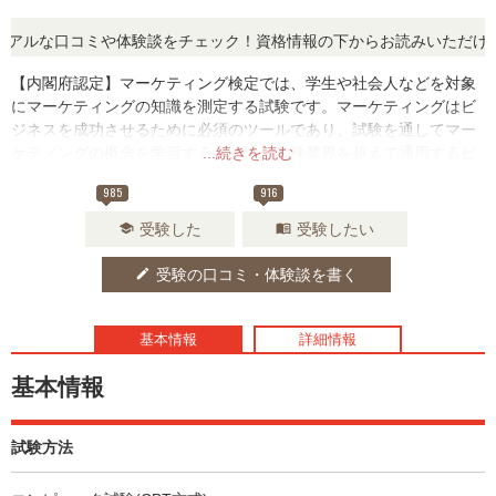
ルな口コミや体験談をチェック！資格情報の下からお読みいただけます
【内閣府認定】マーケティング検定では、学生や社会人などを対象
にマーケティングの知識を測定する試験です。マーケティングはビ
ジネスを成功させるために必須のツールであり、試験を通してマー
ケティングの概念を学習することで、業種業界を超えて通用するビ
...続きを読む
ジネススキルを習得することができます。
985
916
受験した
受験したい
school
menu_book
受験の口コミ・体験談を書く
edit
基本情報
詳細情報
基本情報
試験方法