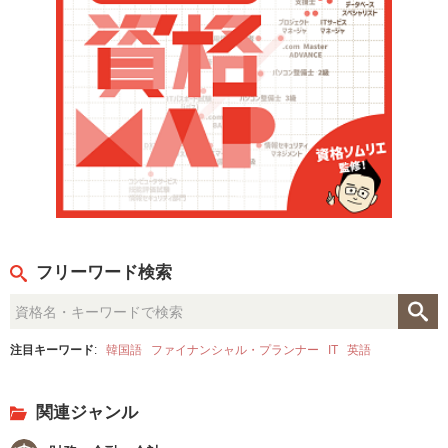
一言で言うと「意外と難しい」です。
センター試験を受けたことがある方なら、日本史といった社会
科目に近い印象を持ちました。正誤問題や（１）、（２）に当
てはまる問題を下記のA群、B群、C群から選べといった『マー
ケティング検定２級公式問題集2021版』に載っていないような
形式も出題されました。
本番は７７.５％の正答率で合格しました。正直、こんなのテキ
ストに載っていたか
と思うような問題もありましたが、テキストさえ完璧にすれば
十分に合格点は越えると思います。
フリーワード検索
ただ、受験料が学生とはいえ8,000円代は高すぎます。その上、
年間更新費用が4,000円と資格ビジネスかと疑います。そのため
費用対効果を考え評価４としました。
注目キーワード
:
韓国語
ファイナンシャル・プランナー
IT
英語
長文失礼しました。受験する方の参考になれば嬉しいです。
関連ジャンル