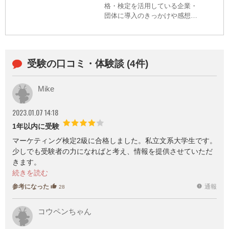
格・検定を活用している企業・
団体に導入のきっかけや感想を
インタビューします！今回は、
公益社団法人 日本マーケティン
グ協会(以下、日本マーケティン
グ協会)主催のマーケティング検
受験の口コミ・体験談 (4件)
定(内...
Mike
2023.01.07 14:18
1年以内に受験
マーケティング検定2級に合格しました。私立文系大学生です。
少しでも受験者の力になればと考え、情報を提供させていただ
きます。
●受験を決意したきっかけ
参考になった
通報
thumb_up
report
28
ビジネスマンになる前に、マーケティング戦略の定石を身に着
けておきたいと感じたため。そもそもマーケティングというも
コウペンちゃん
の自体に、座学は意味をなさないという意見もあるが、それは
ただの逃げだと考えている。なぜならマーケティングを学習す