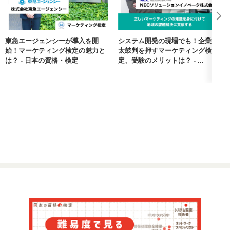
2級試験に合格すると、1年間、Advanced Marketerとして日本
使用テキスト：『マーケティング検定２級公式問題集2021年度
マーケティング協会から認められる。検定自体がまだ5年ほどし
版』、碩学社『１からの消費者行動論』
か経っていない新しいものであるため、これから認知度が高ま
っていくと価値も高まると思う。
東急エージェンシーが導入を開
システム開発の現場でも！企業が
まずは試験の全体像を把握するべく知識のインプットより「ど
始！マーケティング検定の魅力と
太鼓判を押すマーケティング検
のような試験、出題傾向」なのかを意識し、上下巻のテキスト
は？ - 日本の資格・検定
定、受験のメリットは？ - ...
を１週しました
次に２、３週目はテキストの黒字や赤字、重要そうだと持った
点などをメモ帳に簡潔に書き、翌日にメモ書きした点を紙に書
いたり口頭で説明する等の復習し「自分で説明できるか」を意
識しながら学習しました。そこで分からない部分はインターネ
ットを使いました。
また消費者行動論のヒューリスティック（非補償型の購買意思
決定モデル）の例が具体例が少なくわかりにくかったため、碩
学社出版の『１からの消費者行動論』を参考にしました。院試
のための碩学社の本をよく利用したため、具体例も多くスムー
ズに学習ができました。この「１からの〜〜」シリーズは特に
初学者におすすめです。
③試験後の感想