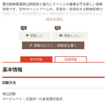
愛玩動物看護師は獣医師と協力してペットの健康を守る新しい国家
資格です。近年のペットブームや、高度化・多様化する動物医療の
現場において動物看護師の担う業務範囲を広げる目的で創設されま
す。
...続きを読む
121
211
受験した
受験したい
school
menu_book
受験の口コミ・体験談を書く
edit
基本情報
詳細情報
基本情報
試験方法
筆記試験
マークシート：五肢択一の多肢選択形式