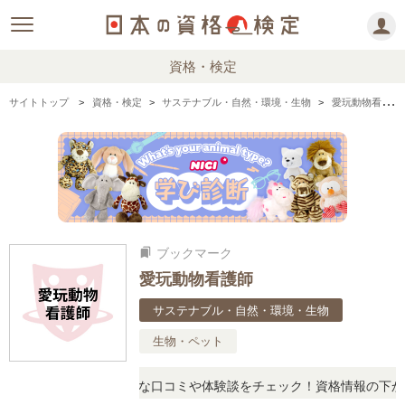
資格・検定
サイトトップ
資格・検定
サステナブル・自然・環境・生物
愛玩動物看護師の情報まとめ
ブックマーク
bookmarks
愛玩動物看護師
サステナブル・自然・環境・生物
生物・ペット
問に思ったら、リアルな口コミや体験談をチェック！資格情報の下から