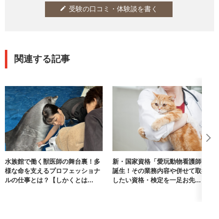
受験の口コミ・体験談を書く
edit
関連する記事
水族館で働く獣医師の舞台裏！多
新・国家資格「愛玩動物看護師」
様な命を支えるプロフェッショナ
誕生！その業務内容や併せて取得
ルの仕事とは？【しかくとは...
したい資格・検定を一足お先...