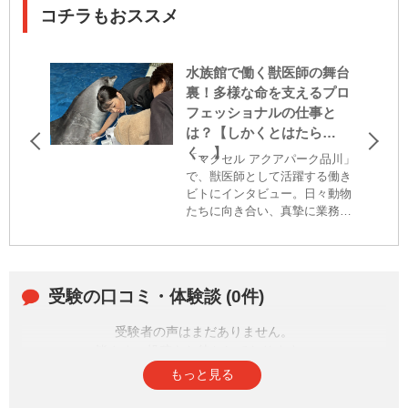
コチラもおススメ
水族館で働く獣医師の舞台
裏！多様な命を支えるプロ
フェッショナルの仕事と
は？【しかくとはたら
く。】
「マクセル アクアパーク品川」
で、獣医師として活躍する働き
ビトにインタビュー。日々動物
たちに向き合い、真摯に業務に
従事する姿は必見。なぜ水族館
で働きたいと思ったのか、「獣
医師」免許を取得するに至った
経緯なども伺った。
受験の口コミ・体験談 (0件)
受験者の声はまだありません。
皆さまの投稿をお待ちしております。
もっと見る