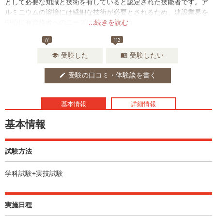
として必要な知識と技術を有していると認定された技能者です。ア
ルミニウムの溶接には繊細な技術が必要とされるため、建設業界を
中心に有資格者へのニーズは高いでしょう。
...続きを読む
77
112
受験した
受験したい
school
menu_book
受験の口コミ・体験談を書く
edit
基本情報
詳細情報
基本情報
試験方法
学科試験+実技試験
実施日程