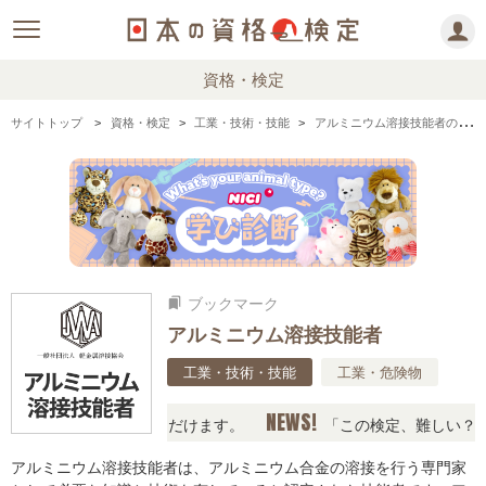
資格・検定
サイトトップ
資格・検定
工業・技術・技能
アルミニウム溶接技能者の情報まとめ
ブックマーク
bookmarks
アルミニウム溶接技能者
工業・技術・技能
工業・危険物
NEWS!
報の下からお読みいただけます。
「この検定、難しい？」「
アルミニウム溶接技能者は、アルミニウム合金の溶接を行う専門家