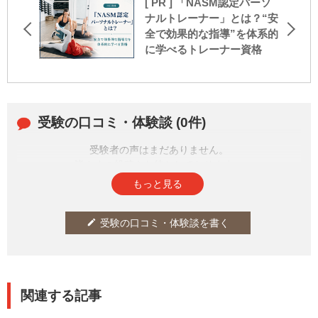
[ PR ] 「NASM認定パーソ
ナルトレーナー」とは？“安
全で効果的な指導”を体系的
に学べるトレーナー資格
受験の口コミ・体験談 (0件)
受験者の声はまだありません。
皆さまの投稿をお待ちしております。
もっと見る
受験の口コミ・体験談を書く
edit
関連する記事