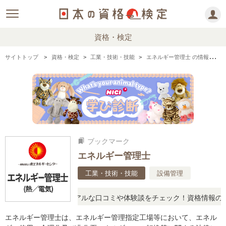
資格・検定
サイトトップ
資格・検定
工業・技術・技能
エネルギー管理士 の情報まとめ
ブックマーク
bookmarks
エネルギー管理士
工業・技術・技能
設備管理
疑問に思ったら、リアルな口コミや体験談をチェック！資格情報の下か
エネルギー管理士は、エネルギー管理指定工場等において、エネル