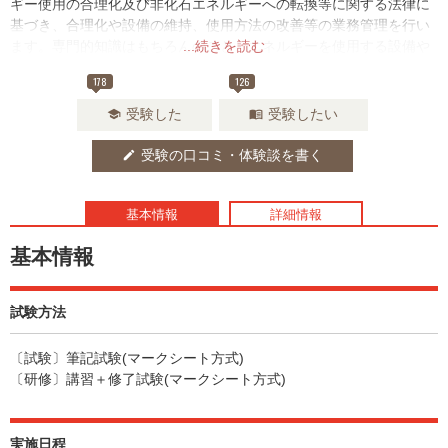
ギー使用の合理化及び非化石エネルギーへの転換等に関する法律に
基づき、合理化や設備の維持、使用方法の改善等の業務管理を行い
ます。専門的知識はもちろんのこと、エネルギーを使用する設備や
...続きを読む
それぞれの専門分野の技術についての知識も求められます。
178
126
受験した
受験したい
school
menu_book
受験の口コミ・体験談を書く
edit
基本情報
詳細情報
基本情報
試験方法
〔試験〕筆記試験(マークシート方式)
〔研修〕講習＋修了試験(マークシート方式)
実施日程