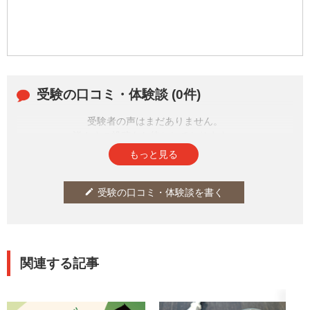
受験の口コミ・体験談 (0件)
受験者の声はまだありません。
皆さまの投稿をお待ちしております。
もっと見る
受験の口コミ・体験談を書く
edit
関連する記事