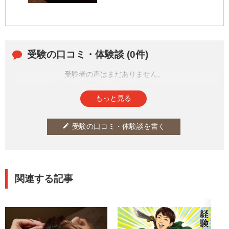
受験の口コミ・体験談 (0件)
受験者の声はまだありません。
皆さまの投稿をお待ちしております。
もっと見る
受験の口コミ・体験談を書く
edit
関連する記事