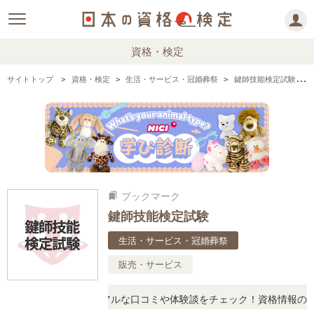
資格・検定
サイトトップ
資格・検定
生活・サービス・冠婚葬祭
鍵師技能検定試験の情報まとめ
ブックマーク
bookmarks
鍵師技能検定試験
生活・サービス・冠婚葬祭
販売・サービス
疑問に思ったら、リアルな口コミや体験談をチェック！資格情報の下か