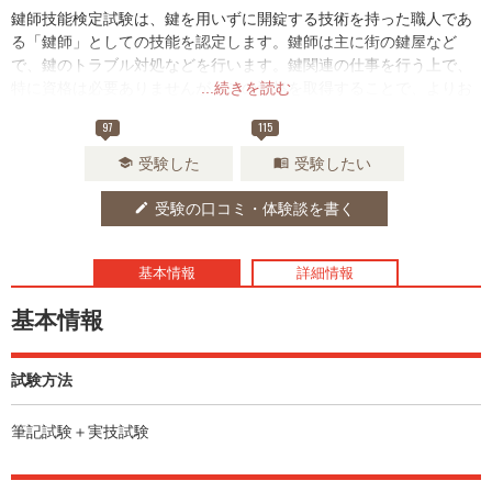
鍵師技能検定試験は、鍵を用いずに開錠する技術を持った職人であ
る「鍵師」としての技能を認定します。鍵師は主に街の鍵屋など
で、鍵のトラブル対処などを行います。鍵関連の仕事を行う上で、
特に資格は必要ありませんが、この資格を取得することで、よりお
...続きを読む
客様の信頼を得ることができるでしょう。
97
115
受験した
受験したい
school
menu_book
受験の口コミ・体験談を書く
edit
基本情報
詳細情報
基本情報
試験方法
筆記試験＋実技試験