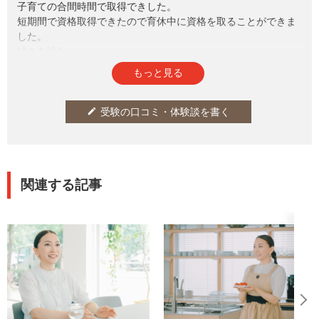
子育ての合間時間で取得できした。
短期間で資格取得できたので育休中に資格を取ることができま
した。
サクッと資格をとりたいかたにオススメです。
参考になった
通報
thumb_up
report
0
もっと見る
受験の口コミ・体験談を書く
edit
関連する記事