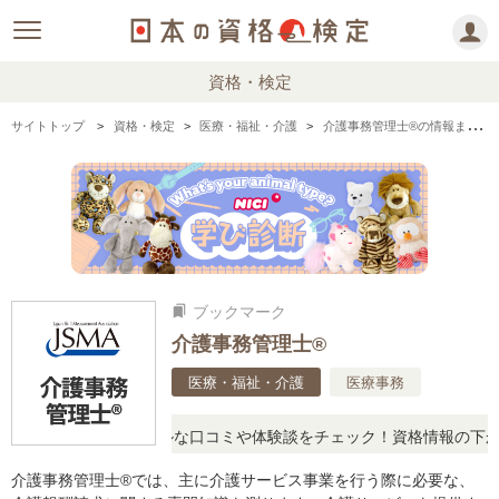
資格・検定
サイトトップ
資格・検定
医療・福祉・介護
介護事務管理士®の情報まとめ・口コミ・体験談
ブックマーク
bookmarks
介護事務管理士®
医療・福祉・介護
医療事務
問に思ったら、リアルな口コミや体験談をチェック！資格情報の下から
介護事務管理士®では、主に介護サービス事業を行う際に必要な、