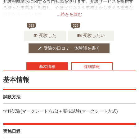
介護報酬請求に関する専門知識を測ります。介護サービスを提供す
る様々な事業所に勤務し、介護ビジネスを事務面から支える重要な
役割を担っています。
...続きを読む
282
200
受験した
受験したい
school
menu_book
受験の口コミ・体験談を書く
edit
基本情報
詳細情報
基本情報
試験方法
学科試験(マークシート方式)＋実技試験(マークシート方式)
実施日程