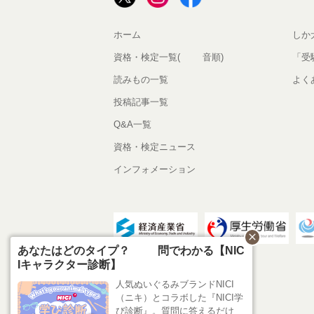
ホーム
しか
資格・検定一覧(50音順)
「受
読みもの一覧
よく
投稿記事一覧
Q&A一覧
資格・検定ニュース
インフォメーション
close
あなたはどのタイプ？10問でわかる【NIC
Iキャラクター診断】
人気ぬいぐるみブランドNICI
（ニキ）とコラボした『NICI学
び診断』。質問に答えるだけ