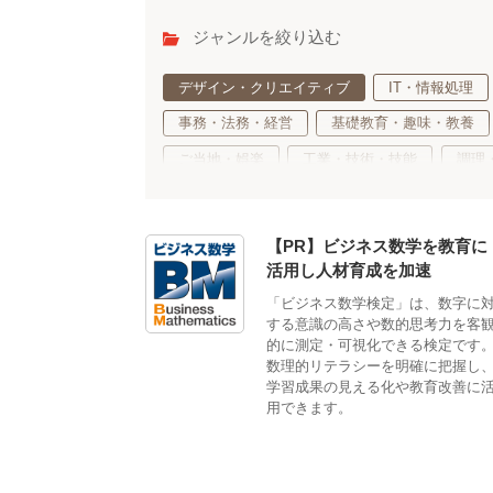
ジャンルを絞り込む
デザイン・クリエイティブ
IT・情報処理
事務・法務・経営
基礎教育・趣味・教養
ご当地・娯楽
工業・技術・技能
調理
語学・国際ビジネス
サステナブル・自然・
車両・航空・船舶・無線
公務員・教育
【PR】ビジネス数学を教育に
活用し人材育成を加速
「ビジネス数学検定」は、数字に
する意識の高さや数的思考力を客
的に測定・可視化できる検定です
数理的リテラシーを明確に把握し
学習成果の見える化や教育改善に
用できます。