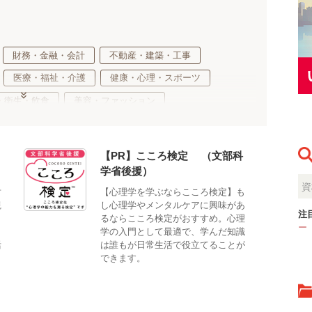
財務・金融・会計
不動産・建築・工事
医療・福祉・介護
健康・心理・スポーツ
・衛生・飲食
美容・ファッション
環境・生物
生活・サービス・冠婚葬祭
適性検査
【PR】こころ検定®（文部科
学省後援）
対
【心理学を学ぶならこころ検定】も
観
し心理学やメンタルケアに興味があ
注
。
るならこころ検定がおすすめ。心理
ー
、
学の入門として最適で、学んだ知識
活
は誰もが日常生活で役立てることが
できます。