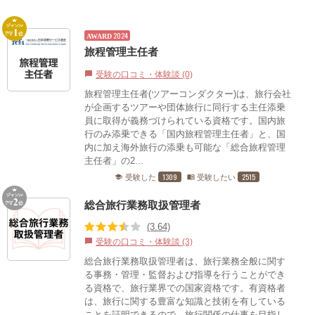
2024
AWARD
旅程管理主任者
受験の口コミ・体験談 (0)
chat_bubble
旅程管理主任者(ツアーコンダクター)は、旅行会社
が企画するツアーや団体旅行に同行する主任添乗
員に取得が義務づけられている資格です。国内旅
行のみ添乗できる「国内旅程管理主任者」と、国
内に加え海外旅行の添乗も可能な「総合旅程管理
主任者」の2...
1309
2515
受験した
受験したい
school
menu_book
総合旅行業務取扱管理者
(3.64)
受験の口コミ・体験談 (3)
chat_bubble
総合旅行業務取扱管理者は、旅行業務全般に関す
る事務・管理・監督および指導を行うことができ
る資格で、旅行業界での国家資格です。有資格者
は、旅行に関する豊富な知識と技術を有している
ことを証明できるので、旅行関係の仕事を目指し