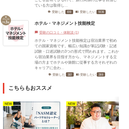
ている方は取得し...
610
1036
受験した
受験したい
school
menu_book
ホテル・マネジメント技能検定
受験の口コミ・体験談 (1)
chat_bubble
ホテル・マネジメント技能検定は宿泊業界で初め
ての国家資格です。幅広い知識が筆記試験・記述
試験・口述試験の3つの形式で問われます。これか
ら宿泊業界を目指す方から、マネジメントする立
場の方までホテルや旅館に従事する方それぞれの
キャリアに合わ...
307
289
受験した
受験したい
school
menu_book
こちらもおススメ
NEW
NEW