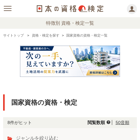
特徴別 資格・検定一覧
サイトトップ
資格・検定を探す
国家資格の資格・検定一覧
国家資格の資格・検定
8件がヒット
閲覧数順
50音順
help
ジャンルを絞り込む