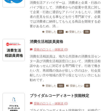
消費生活アドバイザーは、消費者と企業・行政の
パイプ役として、消費者からの提案や意見に対し
て企業・行政に適切なアドバイスをしたり、消費
者の意見を伝える事などを行う専門家です。企業
では消費者に納得してもらえる商品を開発する必
要があるため、消...
221
155
受験した
受験したい
school
menu_book
消費生活相談員資格
受験の口コミ・体験談 (0)
chat_bubble
消費生活相談員は、地方公共団体の消費生活セン
ター及び消費生活相談窓口において、消費生活相
談やあっせんに対応する専門職です。行政で働き
たい方、再就職の強みが欲しい方のほか、社会貢
献したい方や地域の見守り役となりたい方にもお
勧めです。
109
68
受験した
受験したい
school
menu_book
ブライダルコーディネート技能検定
受験の口コミ・体験談 (0)
chat_bubble
ブライダルコーディネート技能検定は、結婚式に