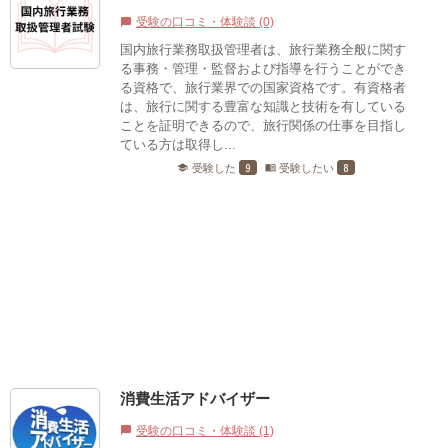
受験の口コミ・体験談 (0)
chat_bubble
国内旅行業務取扱管理者は、旅行業務全般に関す
る事務・管理・監督および指導を行うことができ
る資格で、旅行業界での国家資格です。有資格者
は、旅行に関する豊富な知識と技術を有している
ことを証明できるので、旅行関係の仕事を目指し
ている方は取得し...
9
8
受験した
受験したい
school
menu_book
消費生活アドバイザー
受験の口コミ・体験談 (1)
chat_bubble