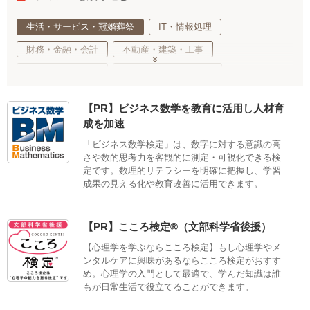
生活・サービス・冠婚葬祭
IT・情報処理
財務・金融・会計
不動産・建築・工事
事務・法務・経営
基礎教育・趣味・教養
医療・福祉・介護
健康・心理・スポーツ
【PR】ビジネス数学を教育に活用し人材育
ご当地・娯楽
工業・技術・技能
調理・衛生・飲食
成を加速
美容・ファッション
デザイン・クリエイティブ
「ビジネス数学検定」は、数字に対する意識の高
さや数的思考力を客観的に測定・可視化できる検
語学・国際ビジネス
サステナブル・自然・環境・生物
定です。数理的リテラシーを明確に把握し、学習
車両・航空・船舶・無線
公務員・教育
適性検査
成果の見える化や教育改善に活用できます。
【PR】こころ検定®（文部科学省後援）
【心理学を学ぶならこころ検定】もし心理学やメ
ンタルケアに興味があるならこころ検定がおすす
め。心理学の入門として最適で、学んだ知識は誰
もが日常生活で役立てることができます。