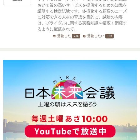
おいて質の高いサービスを提供するための知識を
証明する検定試験です。多様化する顧客のニーズ
に対応できる人材の育成を目的に、試験の内容
は、ブライダルに関する実務知識を幅広く網羅す
るように配慮されて...
234
195
受験した
受験したい
school
menu_book