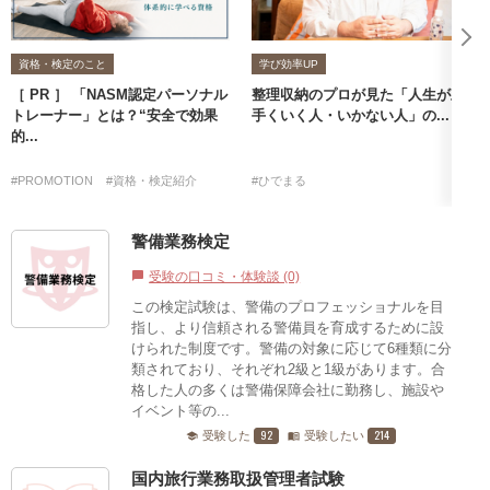
資格・検定のこと
学び効率UP
［ PR ］ 「NASM認定パーソナル
整理収納のプロが見た「人生が上
トレーナー」とは？“安全で効果
手くいく人・いかない人」の...
的...
#PROMOTION
#資格・検定紹介
#ひでまる
警備業務検定
受験の口コミ・体験談 (0)
chat_bubble
この検定試験は、警備のプロフェッショナルを目
指し、より信頼される警備員を育成するために設
けられた制度です。警備の対象に応じて6種類に分
類されており、それぞれ2級と1級があります。合
格した人の多くは警備保障会社に勤務し、施設や
イベント等の...
92
214
受験した
受験したい
school
menu_book
国内旅行業務取扱管理者試験