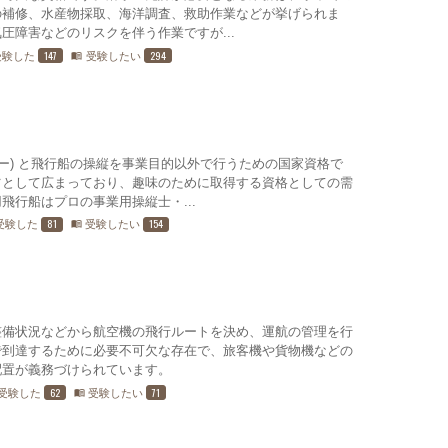
の補修、水産物採取、海洋調査、救助作業などが挙げられま
圧障害などのリスクを伴う作業ですが...
147
294
受験した
受験したい
menu_book
ダー) と飛行船の操縦を事業目的以外で行うための国家資格で
ツとして広まっており、趣味のために取得する資格としての需
飛行船はプロの事業用操縦士・...
81
154
受験した
受験したい
menu_book
整備状況などから航空機の飛行ルートを決め、運航の管理を行
で到達するために必要不可欠な存在で、旅客機や貨物機などの
配置が義務づけられています。
62
71
受験した
受験したい
menu_book