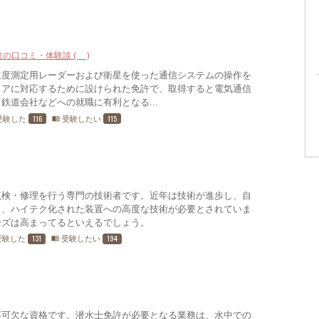
験の口コミ・体験談 (4)
速度測定用レーダーおよび衛星を使った通信システムの操作を
ィアに対応するために設けられた免許で、取得すると電気通信
鉄道会社などへの就職に有利となる...
116
115
受験した
受験したい
menu_book
点検・修理を行う専門の技術者です。近年は技術が進歩し、自
り、ハイテク化された装置への高度な技術が必要とされていま
ーズは高まってるといえるでしょう。
131
194
受験した
受験したい
menu_book
不可欠な資格です。潜水士免許が必要となる業務は、水中での