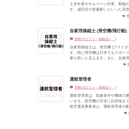
土木作業やサルベージ作業、船舶
す。減圧症や窒素酔いといった高気
school
自家用操縦士 (滑空機/飛行船)
受験の口コミ・体験談 (0)
chat_bubble
自家用操縦士は、滑空機 (グライ
す。特に滑空機は日本でもスポー
要が高いと言えます。また、自家用
school
運航管理者
受験の口コミ・体験談 (0)
chat_bubble
運航管理者は、気象条件や機体の
います。航空機が安全に目的地ま
航空運送事業者は、運航管理者の
school