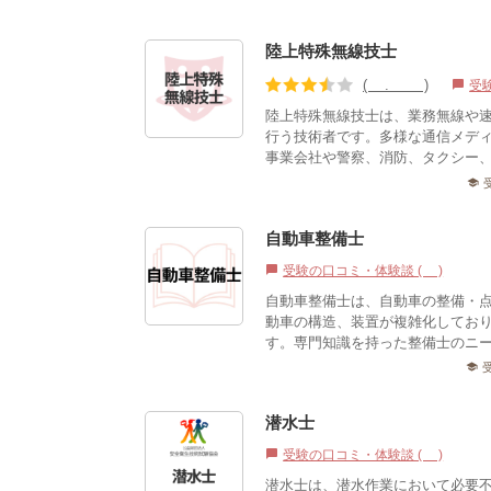
陸上特殊無線技士
(3.33)
受
chat_bubble
陸上特殊無線技士は、業務無線や
行う技術者です。多様な通信メデ
事業会社や警察、消防、タクシー、
school
自動車整備士
受験の口コミ・体験談 (1)
chat_bubble
自動車整備士は、自動車の整備・
動車の構造、装置が複雑化してお
す。専門知識を持った整備士のニ
school
潜水士
受験の口コミ・体験談 (2)
chat_bubble
潜水士は、潜水作業において必要