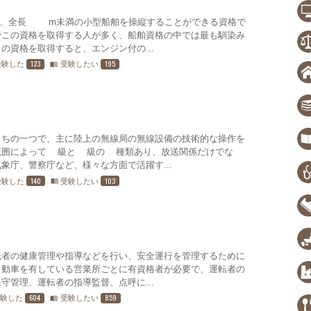
満、全長24m未満の小型船舶を操縦することができる資格で
でこの資格を取得する人が多く、船舶資格の中では最も馴染み
の資格を取得すると、エンジン付の...
123
195
受験した
受験したい
menu_book
うちの一つで、主に陸上の無線局の無線設備の技術的な操作を
範囲によって1級と2級の2種類あり、放送関係だけでな
象庁、警察庁など、様々な方面で活躍す...
140
103
受験した
受験したい
menu_book
転者の健康管理や指導などを行い、安全運行を管理するために
自動車を有している営業所ごとに有資格者が必要で、運転者の
守管理、運転者の指導監督、点呼に...
604
859
受験した
受験したい
menu_book