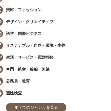
美容・ファッション
デザイン・クリエイティブ
EW
NEW
語学・国際ビジネス
サステナブル・自然・環境・生物
生活・サービス・冠婚葬祭
データで見る資格・検定
インタビュー
車両・航空・船舶・無線
職で資格は武器になる？採用担当
［ PR ］ 時間が限られていても、学
405人に聞いた、資格...
び方は工夫できる。福田萌さんに学..
公務員・教育
た
まなびインサイト
#モチベーション
#採用担当者に聞いた
#アンケート
#勉強方法
#PROMOTION
#モチベーション
#気になるあの
#アンケ
適性検査
すべてのジャンルを見る