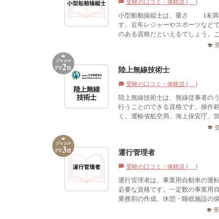
受験の口コミ・体験談 (1)
chat_bubble
小型船舶操縦士は、重さ20t未
す。近年レジャーやスポーツなど
のある資格だといえるでしょう。こ
school
陸上無線技術士
受験の口コミ・体験談 (3)
chat_bubble
陸上無線技術士は、無線従事者の
行うことのできる資格です。操作
く、運輸省航空局、海上保安庁、気
school
運行管理者
受験の口コミ・体験談 (0)
chat_bubble
運行管理者は、事業用自動車の運
必要な資格です。一定数の事業用
乗務割の作成、休憩・睡眠施設の保
school