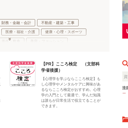
財務・金融・会計
不動産・建築・工事
医療・福祉・介護
健康・心理・スポーツ
・衛生・飲食
美容・ファッション
ネス
サステナブル・自然・環境・生物
適性検査
【PR】こころ検定®（文部科
学省後援）
対
【心理学を学ぶならこころ検定】も
観
し心理学やメンタルケアに興味があ
注
。
るならこころ検定がおすすめ。心理
ー
、
学の入門として最適で、学んだ知識
活
は誰もが日常生活で役立てることが
できます。