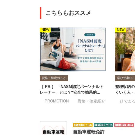
こちらもおススメ
NEW
NEW
資格・検定のこと
学び効率UP
［ PR ］ 「NASM認定パーソナルト
整理収納の
レーナー」とは？“安全で効果的...
くいく人・
#PROMOTION
#資格・検定紹介
#ひでま
RANKING
2026
RANKING
2025
RANKING
2024
自動車運転免許