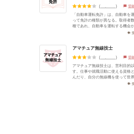
(4.12)
受
chat_bubble
「自動車運転免許」は、自動車を
って免許の種類が異なる。取得者
種であれ、自動車を運転する機会が
school
アマチュア無線技士
(3.22)
受
chat_bubble
アマチュア無線技士は、営利目的
す。仕事や就職活動に使える資格
んだり、自分の無線機を使って世界
school