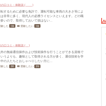
験の口コミ・体験談 (11)
運転するために必要な免許で、運転可能な車両の大きさ等によ
数は非常に多く、現代人の必携ライセンスといえます。どの職
多いので、取得しておいて損はない...
136
136
受験した
受験したい
menu_book
験の口コミ・体験談 (3)
以外の無線通信操作および技術操作を行うことができる資格で
というよりも、趣味として取得される方が多く、通信技術を学
中の人たちとおしゃべりしたい方に...
261
376
受験した
受験したい
menu_book