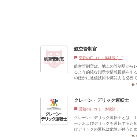
航空管制官
受験の口コミ・体験談 (0)
chat_bubble
航空管制官は、地上の管制塔から
るよう的確な指示や情報提供をす
のほかに通信技術や英語力も必要で
school
クレーン・デリック運転士
受験の口コミ・体験談 (1)
chat_bubble
クレーン・デリック運転士とは、
ーンおよびデリックを運転するた
びデリックの運転は危険が伴うため
school