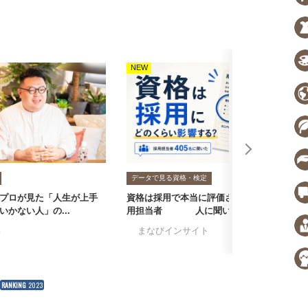
NEW
N
データで見る資格・検定
プロが見た「人生が上手
資格は採用で本当に評価される？採
転
いかない人」の...
用担当者405人に聞いた...
者
る
#まなびインサイト
#採用担当者に聞い
#
RANKING
2023