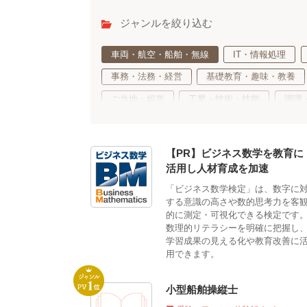
ジャンルを絞り込む
車両・航空・船舶・無線
IT・情報処理
事務・法務・経営
基礎教育・趣味・教養
ご当地・娯楽
工業・技術・技能
調理
デザイン・クリエイティブ
語学・国際ビジ
生活・サービス・冠婚葬祭
公務員・教育
【PR】ビジネス数学を教育に
活用し人材育成を加速
「ビジネス数学検定」は、数字に
する意識の高さや数的思考力を客
的に測定・可視化できる検定です
数理的リテラシーを明確に把握し
学習成果の見える化や教育改善に
用できます。
小型船舶操縦士