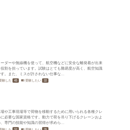
レーダーや無線機を使って、航空機などに安全な離発着が出来
る役割を担っています。試験はとても難易度が高く、航空知識
す。また、ミスが許されない仕事な...
45
32
受験した
受験したい
menu_book
工場や工事現場等で荷物を移動するために用いられる各種クレ
めに必要な国家資格です。動力で荷を吊り下げるクレーンおよ
、専門の技能や知識の習得が求めら...
52
35
受験した
受験したい
menu_book