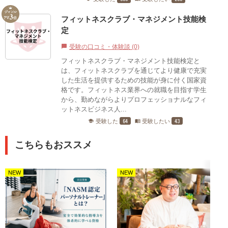
フィットネスクラブ・マネジメント技能検
定
受験の口コミ・体験談 (0)
chat_bubble
フィットネスクラブ・マネジメント技能検定と
は、フィットネスクラブを通じてより健康で充実
した生活を提供するための技能が身に付く国家資
格です。フィットネス業界への就職を目指す学生
から、勤めながらよりプロフェッショナルなフィ
ットネスビジネス人...
64
43
受験した
受験したい
school
menu_book
こちらもおススメ
NEW
NEW