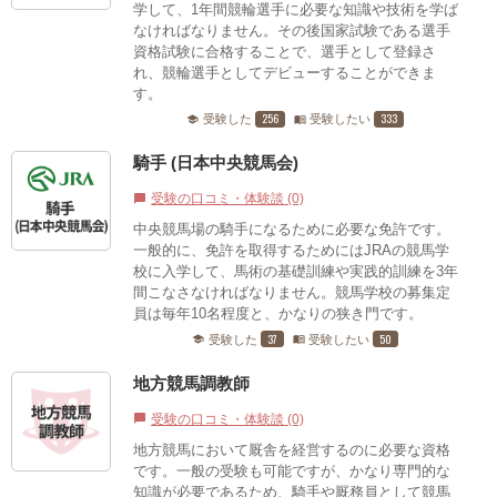
学して、1年間競輪選手に必要な知識や技術を学ば
なければなりません。その後国家試験である選手
資格試験に合格することで、選手として登録さ
れ、競輪選手としてデビューすることができま
す。
256
333
受験した
受験したい
school
menu_book
騎手 (日本中央競馬会)
受験の口コミ・体験談 (0)
chat_bubble
中央競馬場の騎手になるために必要な免許です。
一般的に、免許を取得するためにはJRAの競馬学
校に入学して、馬術の基礎訓練や実践的訓練を3年
間こなさなければなりません。競馬学校の募集定
員は毎年10名程度と、かなりの狭き門です。
37
50
受験した
受験したい
school
menu_book
地方競馬調教師
受験の口コミ・体験談 (0)
chat_bubble
地方競馬において厩舎を経営するのに必要な資格
です。一般の受験も可能ですが、かなり専門的な
知識が必要であるため、騎手や厩務員として競馬