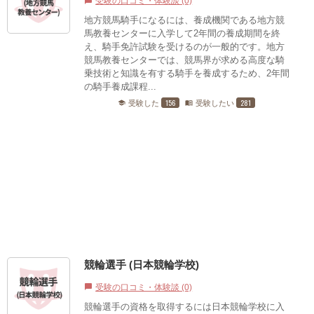
受験の口コミ・体験談 (0)
chat_bubble
地方競馬騎手になるには、養成機関である地方競
馬教養センターに入学して2年間の養成期間を終
え、騎手免許試験を受けるのが一般的です。地方
競馬教養センターでは、競馬界が求める高度な騎
乗技術と知識を有する騎手を養成するため、2年間
の騎手養成課程...
156
281
受験した
受験したい
school
menu_book
競輪選手 (日本競輪学校)
受験の口コミ・体験談 (0)
chat_bubble
競輪選手の資格を取得するには日本競輪学校に入