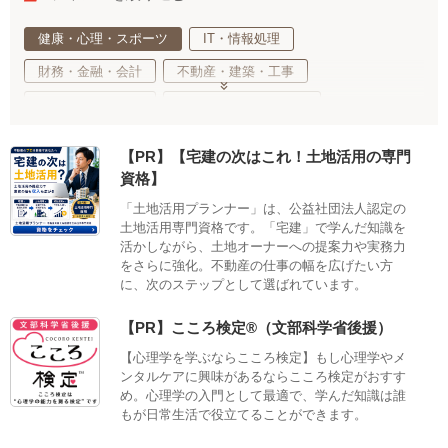
健康・心理・スポーツ
IT・情報処理
財務・金融・会計
不動産・建築・工事
事務・法務・経営
基礎教育・趣味・教養
医療・福祉・介護
ご当地・娯楽
工業・技術・技能
【PR】【宅建の次はこれ！土地活用の専門
調理・衛生・飲食
美容・ファッション
資格】
デザイン・クリエイティブ
語学・国際ビジネス
「土地活用プランナー」は、公益社団法人認定の
土地活用専門資格です。「宅建」で学んだ知識を
サステナブル・自然・環境・生物
活かしながら、土地オーナーへの提案力や実務力
生活・サービス・冠婚葬祭
車両・航空・船舶・無線
をさらに強化。不動産の仕事の幅を広げたい方
に、次のステップとして選ばれています。
公務員・教育
適性検査
【PR】こころ検定®（文部科学省後援）
【心理学を学ぶならこころ検定】もし心理学やメ
ンタルケアに興味があるならこころ検定がおすす
め。心理学の入門として最適で、学んだ知識は誰
もが日常生活で役立てることができます。