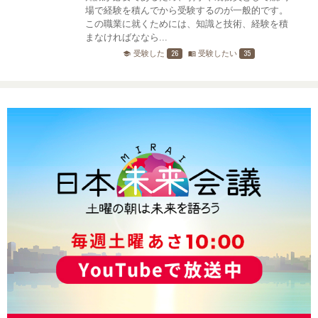
場で経験を積んでから受験するのが一般的です。
この職業に就くためには、知識と技術、経験を積
まなければななら...
26
35
受験した
受験したい
school
menu_book