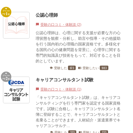
公認心理師
受験の口コミ・体験談 (2)
chat_bubble
公認心理師は、心理に関する支援が必要な方の心
理状態を観察・分析し、助言や指導・その他援助
を行う国内初の心理職の国家資格です。多様化す
る国民の心の健康問題を背景に、心理学に関する
専門的知識及び技術をもって、対応することを目
的としています。
673
983
受験した
受験したい
school
menu_book
キャリアコンサルタント試験
受験の口コミ・体験談 (1)
chat_bubble
「キャリアコンサルタント試験」は、キャリアコ
ンサルティングを行う専門家を認定する国家資格
です。試験に合格し、キャリアコンサルタント名
簿に登録することで、キャリアコンサルタントと
名乗ることができます。人材紹介・派遣業界でキ
ャリアコンサルテ...
333
233
受験した
受験したい
school
menu_book