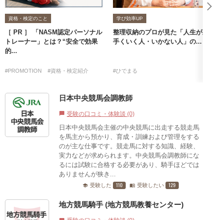
資格・検定のこと
学び効率UP
［ PR ］ 「NASM認定パーソナル
整理収納のプロが見た「人生が上
トレーナー」とは？“安全で効果
手くいく人・いかない人」の...
的...
#PROMOTION
#資格・検定紹介
#ひでまる
日本中央競馬会調教師
受験の口コミ・体験談 (0)
chat_bubble
日本中央競馬会主催の中央競馬に出走する競走馬
を馬主から預かり、育成・訓練および管理をする
のが主な仕事です。競走馬に対する知識、経験、
実力などが求められます。中央競馬会調教師にな
るには試験に合格する必要があり、騎手ほどでは
ありませんが狭き...
110
129
受験した
受験したい
school
menu_book
地方競馬騎手 (地方競馬教養センター)