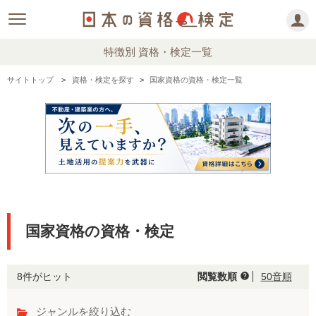
特徴別 資格・検定一覧
サイトトップ
資格・検定を探す
国家資格の資格・検定一覧
国家資格の資格・検定
8件がヒット
閲覧数順
50音順
help
ジャンルを絞り込む