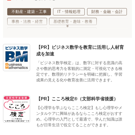
不動産・建築・工事
IT・情報処理
財務・金融・会計
事務・法務・経営
基礎教育・趣味・教養
医療・福祉・介護
健康・心理・スポーツ
ご当地・娯楽
工業・技術・技能
調理・衛生・飲食
【PR】ビジネス数学を教育に活用し人材育
美容・ファッション
デザイン・クリエイティブ
成を加速
語学・国際ビジネス
サステナブル・自然・環境・生物
「ビジネス数学検定」は、数字に対する意識の高
さや数的思考力を客観的に測定・可視化できる検
生活・サービス・冠婚葬祭
車両・航空・船舶・無線
定です。数理的リテラシーを明確に把握し、学習
公務員・教育
適性検査
成果の見える化や教育改善に活用できます。
【PR】こころ検定®（文部科学省後援）
【心理学を学ぶならこころ検定】もし心理学やメ
ンタルケアに興味があるならこころ検定がおすす
め。心理学の入門として最適で、学んだ知識は誰
もが日常生活で役立てることができます。