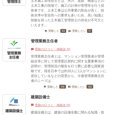
土木施工管理技士とは、河川、道路、橋梁などの
土木工事の現場で、施工の計画や管理等を行う技
術者です。土木工事は公共事業の割合が高く、技
術水準や安全性への要求も多いため、高い知識と
技能を持った土木施工管理技士の存在が不可欠と
いえます。
93
71
受験した
受験したい
school
menu_book
管理業務主任者
受験の口コミ・体験談 (0)
chat_bubble
管理業務主任者とは、マンション管理業者が管理
組合等に対して管理委託契約に関する重要事項の
説明や、管理状況の報告を行う際に必要な国家資
格です。現在日本では約10人に1人がマンションに
居住しているなどの背景から、今後管理業務主任
者のニーズは...
179
122
受験した
受験したい
school
menu_book
建築設備士
受験の口コミ・体験談 (0)
chat_bubble
建築設備士は、建築の設備全般に関わる知識・技