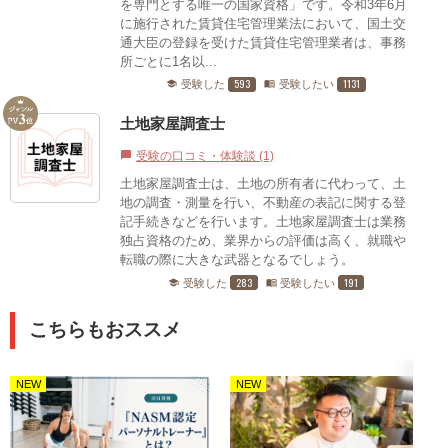
を専門とする唯一の国家資格」です。令和3年6月
に施行された賃貸住宅管理業法において、国土交
通大臣の登録を受けた賃貸住宅管理業者は、事務
所ごとに1名以...
593
1131
受験した
受験したい
school
menu_book
土地家屋調査士
受験の口コミ・体験談 (1)
chat_bubble
土地家屋調査士は、土地の所有者に代わって、土
地の調査・測量を行い、不動産の表記に関する登
記手続きなどを行います。土地家屋調査士は業務
独占資格のため、業界からの評価は高く、就職や
転職の際に大きな武器となるでしょう。
283
191
受験した
受験したい
school
menu_book
こちらもおススメ
NEW
NEW