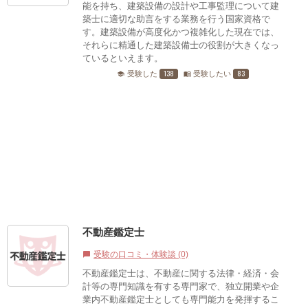
能を持ち、建築設備の設計や工事監理について建
築士に適切な助言をする業務を行う国家資格で
す。建築設備が高度化かつ複雑化した現在では、
それらに精通した建築設備士の役割が大きくなっ
ているといえます。
138
83
受験した
受験したい
school
menu_book
不動産鑑定士
受験の口コミ・体験談 (0)
chat_bubble
不動産鑑定士は、不動産に関する法律・経済・会
計等の専門知識を有する専門家で、独立開業や企
業内不動産鑑定士としても専門能力を発揮するこ