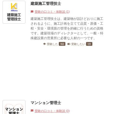
建築施工管理技士
受験の口コミ・体験談 (1)
chat_bubble
建築施工管理技士は、建築物が設計どおりに施工
されるように、施工計画を立てて品質・原価・工
程・安全・環境面の管理を的確に行うための資格
です。建築現場のディレクターとして、一般・特
殊建設業の営業所に必要な人材の一つです。
163
121
受験した
受験したい
school
menu_book
マンション管理士
受験の口コミ・体験談 (0)
chat_bubble