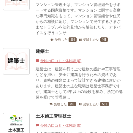
マンション管理士は、マンション管理組合をサポ
ートする国家資格です。マンションに関する高度
な専門知識をもって、マンション管理組合や住民
からの相談に応じ、マンションで発生するさまざ
まなトラブルを法的見地から解決したり、アドバ
イスを行うコンサ...
266
141
受験した
受験したい
school
menu_book
建築士
受験の口コミ・体験談 (0)
chat_bubble
建築士は、建築を行う上で建物の設計や工事管理
などを担い、安全に建築を行うための資格であ
り、資格の種類によって設計できる建物に違いが
あります。建築士の主な職場は建築士事務所です
が、建築士として3年以上の経験を積み、所定の講
習を受けて管理建...
298
503
受験した
受験したい
school
menu_book
土木施工管理技士
受験の口コミ・体験談 (0)
chat_bubble