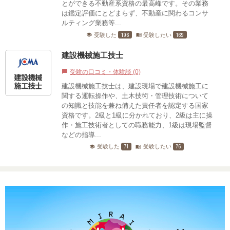
とができる不動産系資格の最高峰です。その業務
は鑑定評価にとどまらず、不動産に関わるコンサ
ルティング業務等...
196
169
受験した
受験したい
school
menu_book
建設機械施工技士
受験の口コミ・体験談 (0)
chat_bubble
建設機械施工技士は、建設現場で建設機械施工に
関する運転操作や、土木技術・管理技術について
の知識と技能を兼ね備えた責任者を認定する国家
資格です。2級と1級に分かれており、2級は主に操
作・施工技術者としての職務能力、1級は現場監督
などの指導...
71
76
受験した
受験したい
school
menu_book