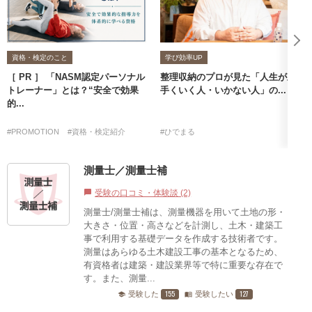
資格・検定のこと
学び効率UP
［ PR ］ 「NASM認定パーソナル
整理収納のプロが見た「人生が上
トレーナー」とは？“安全で効果
手くいく人・いかない人」の...
的...
#PROMOTION
#資格・検定紹介
#ひでまる
測量士／測量士補
受験の口コミ・体験談 (2)
chat_bubble
測量士/測量士補は、測量機器を用いて土地の形・
大きさ・位置・高さなどを計測し、土木・建築工
事で利用する基礎データを作成する技術者です。
測量はあらゆる土木建設工事の基本となるため、
有資格者は建築・建設業界等で特に重要な存在で
す。また、測量...
155
127
受験した
受験したい
school
menu_book