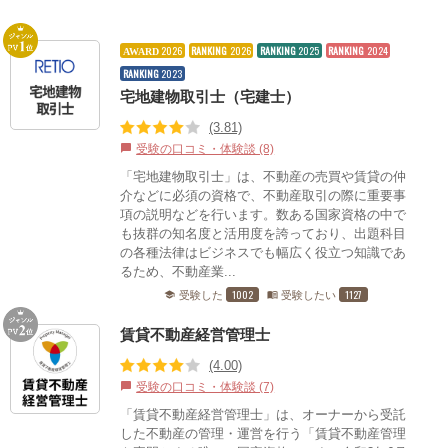
2026
RANKING
2026
RANKING
2025
RANKING
2024
AWARD
RANKING
2023
宅地建物取引士（宅建士）
(3.81)
受験の口コミ・体験談 (8)
chat_bubble
「宅地建物取引士」は、不動産の売買や賃貸の仲
介などに必須の資格で、不動産取引の際に重要事
項の説明などを行います。数ある国家資格の中で
も抜群の知名度と活用度を誇っており、出題科目
の各種法律はビジネスでも幅広く役立つ知識であ
るため、不動産業...
1002
1127
受験した
受験したい
school
menu_book
賃貸不動産経営管理士
(4.00)
受験の口コミ・体験談 (7)
chat_bubble
「賃貸不動産経営管理士」は、オーナーから受託
した不動産の管理・運営を行う「賃貸不動産管理