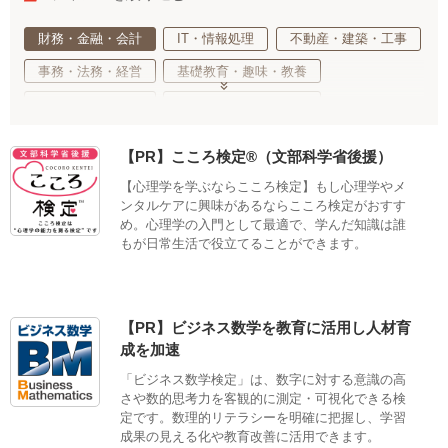
財務・金融・会計
IT・情報処理
不動産・建築・工事
事務・法務・経営
基礎教育・趣味・教養
医療・福祉・介護
健康・心理・スポーツ
ご当地・娯楽
工業・技術・技能
調理・衛生・飲食
【PR】こころ検定®（文部科学省後援）
美容・ファッション
デザイン・クリエイティブ
【心理学を学ぶならこころ検定】もし心理学やメ
語学・国際ビジネス
サステナブル・自然・環境・生物
ンタルケアに興味があるならこころ検定がおすす
め。心理学の入門として最適で、学んだ知識は誰
生活・サービス・冠婚葬祭
車両・航空・船舶・無線
もが日常生活で役立てることができます。
公務員・教育
適性検査
【PR】ビジネス数学を教育に活用し人材育
成を加速
「ビジネス数学検定」は、数字に対する意識の高
さや数的思考力を客観的に測定・可視化できる検
定です。数理的リテラシーを明確に把握し、学習
成果の見える化や教育改善に活用できます。