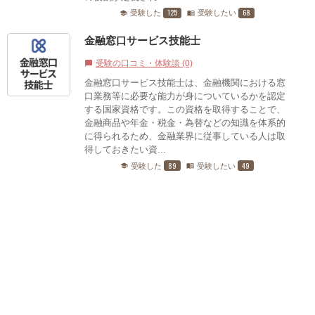
125
68
受験した
受験したい
school
menu_book
金融窓口サービス技能士
受験の口コミ・体験談 (0)
chat_bubble
金融窓口サービス技能士は、金融機関における窓
口業務等に必要な能力が身についているかを認定
する国家資格です。この資格を取得することで、
金融商品や年金・税金・為替などの知識を体系的
に得られるため、金融業界に従事している人は取
得しておきたい資...
89
49
受験した
受験したい
school
menu_book