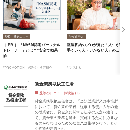
資格・検定のこと
学び効率UP
［ PR ］ 「NASM認定パーソナル
整理収納のプロが見た「人生が上
トレーナー」とは？“安全で効果
手くいく人・いかない人」の...
的...
#PROMOTION
#資格・検定紹介
#ひでまる
貸金業務取扱主任者
受験の口コミ・体験談 (1)
chat_bubble
貸金業務取扱主任者は、「当該営業所又は事務所
において、貸金業の業務に従事する使用人その他
の従業者に、貸金業に関する法令の規定を遵守し
て、貸金業の業務を適正に実施するために必要な
ものを行わせるための助言又は指導を行う」とそ
の役割が定義され...