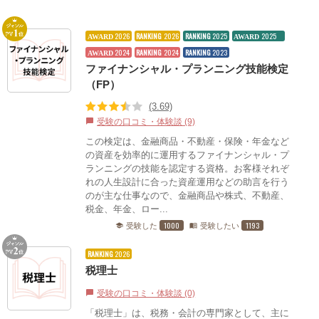
2026
RANKING
2026
RANKING
2025
2025
AWARD
AWARD
2024
RANKING
2024
RANKING
2023
AWARD
ファイナンシャル・プランニング技能検定
（FP）
(3.69)
受験の口コミ・体験談 (9)
chat_bubble
この検定は、金融商品・不動産・保険・年金など
の資産を効率的に運用するファイナンシャル・プ
ランニングの技能を認定する資格。お客様それぞ
れの人生設計に合った資産運用などの助言を行う
のが主な仕事なので、金融商品や株式、不動産、
税金、年金、ロー...
1000
1193
受験した
受験したい
school
menu_book
RANKING
2026
税理士
受験の口コミ・体験談 (0)
chat_bubble
「税理士」は、税務・会計の専門家として、主に