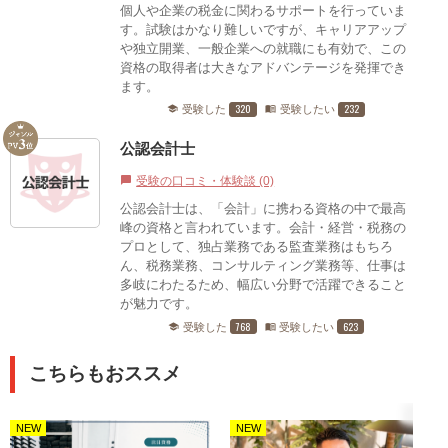
個人や企業の税金に関わるサポートを行っていま
す。試験はかなり難しいですが、キャリアアップ
や独立開業、一般企業への就職にも有効で、この
資格の取得者は大きなアドバンテージを発揮でき
ます。
320
232
受験した
受験したい
school
menu_book
公認会計士
受験の口コミ・体験談 (0)
chat_bubble
公認会計士は、「会計」に携わる資格の中で最高
峰の資格と言われています。会計・経営・税務の
プロとして、独占業務である監査業務はもちろ
ん、税務業務、コンサルティング業務等、仕事は
多岐にわたるため、幅広い分野で活躍できること
が魅力です。
768
623
受験した
受験したい
school
menu_book
こちらもおススメ
NEW
NEW