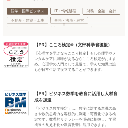
語学・国際ビジネス
IT・情報処理
財務・金融・会計
不動産・建築・工事
事務・法務・経営
基礎教育・趣味・教養
医療・福祉・介護
健康・心理・スポーツ
ご当地・娯楽
【PR】こころ検定®（文部科学省後援）
工業・技術・技能
調理・衛生・飲食
【心理学を学ぶならこころ検定】もし心理学やメ
美容・ファッション
デザイン・クリエイティブ
ンタルケアに興味があるならこころ検定がおすす
め。心理学の入門として最適で、学んだ知識は誰
サステナブル・自然・環境・生物
もが日常生活で役立てることができます。
生活・サービス・冠婚葬祭
車両・航空・船舶・無線
公務員・教育
適性検査
【PR】ビジネス数学を教育に活用し人材育
成を加速
「ビジネス数学検定」は、数字に対する意識の高
さや数的思考力を客観的に測定・可視化できる検
定です。数理的リテラシーを明確に把握し、学習
成果の見える化や教育改善に活用できます。