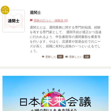
通関士
受験の口コミ・体験談 (0)
chat_bubble
通関士とは、通関業務に関する専門的知識、経験
を有する専門家として、 通関手続が適正かつ迅速
に行われるよう、申告書類等の通関書類を審査等
を行います。やはり、流通業や貿易会社でのニー
ズが高く、就職に有利な資格の一つといえるでし
ょう。
197
130
受験した
受験したい
school
menu_book