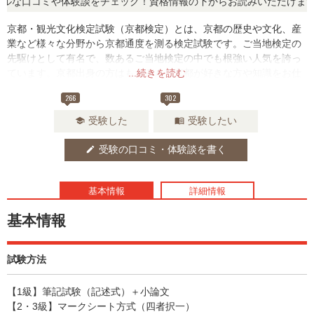
な口コミや体験談をチェック！資格情報の下からお読みいただけます。
京都・観光文化検定試験（京都検定）とは、京都の歴史や文化、産
業など様々な分野から京都通度を測る検定試験です。ご当地検定の
先駆けとして有名で、数あるご当地検定の中でも根強い人気を誇っ
ています。京都出身の方はもちろん、京都が好きな方や知識をお仕
...続きを読む
事で活かしたいという方にもおすすめです。
266
302
受験した
受験したい
school
menu_book
受験の口コミ・体験談を書く
edit
基本情報
詳細情報
基本情報
試験方法
【1級】筆記試験（記述式）＋小論文
【2・3級】マークシート方式（四者択一）