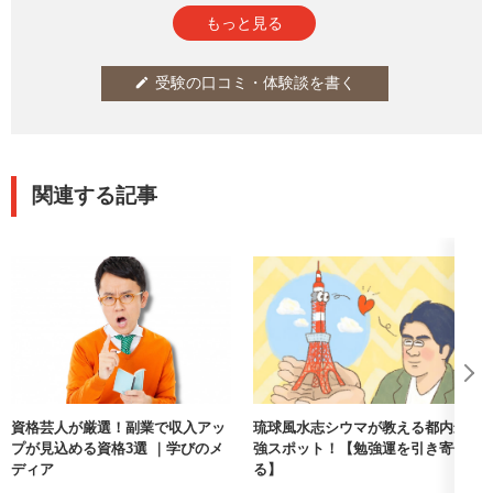
そうでない人も、3級に特化した問題集で余裕です。
参考になった
通報
thumb_up
report
2
もっと見る
受験の口コミ・体験談を書く
edit
関連する記事
資格芸人が厳選！副業で収入アッ
琉球風水志シウマが教える都内最
プが見込める資格3選 ｜学びのメ
強スポット！【勉強運を引き寄せ
ディア
る】