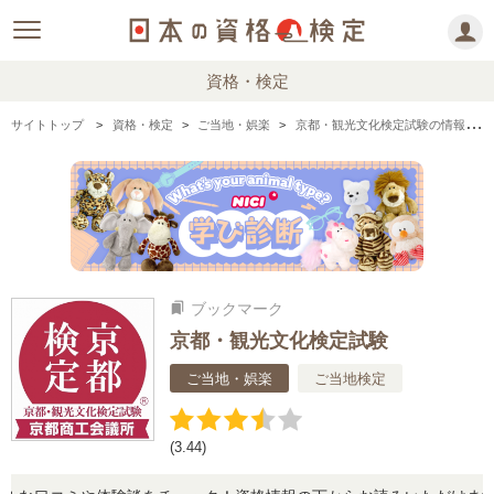
資格・検定
サイトトップ
資格・検定
ご当地・娯楽
京都・観光文化検定試験の情報まとめ・口コミ・体験談
ブックマーク
bookmarks
京都・観光文化検定試験
ご当地・娯楽
ご当地検定
(3.44)