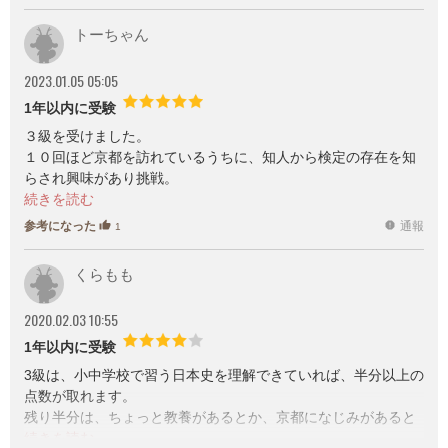
トーちゃん
2023.01.05 05:05
1年以内に受験
３級を受けました。
１０回ほど京都を訪れているうちに、知人から検定の存在を知
らされ興味があり挑戦。
テキストを購入して読んで少しだけ勉強しました。あとは何度
か訪れているうちに自然と身についた知識で上積みが出来てま
参考になった
通報
thumb_up
report
1
した。
公開テーマは１０点の配点を占めるので見逃せません。
くらもも
問題をよく見ると答え（のヒント？）が隠れてる事もあってサ
ービス問題かも知れませんよ。
2020.02.03 10:55
1年以内に受験
3級は、小中学校で習う日本史を理解できていれば、半分以上の
点数が取れます。
残り半分は、ちょっと教養があるとか、京都になじみがあると
かでクリアできるかと。