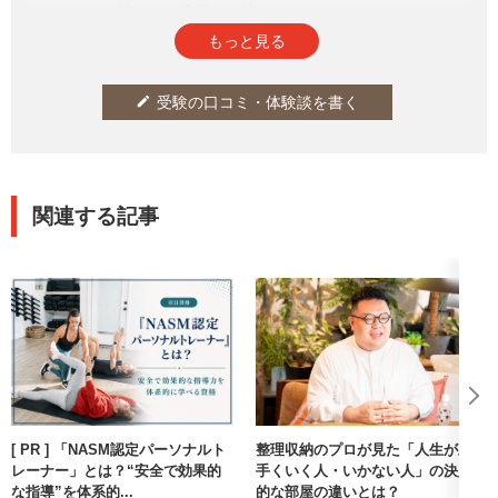
皆さまの投稿をお待ちしております。
もっと見る
受験の口コミ・体験談を書く
edit
関連する記事
[ PR ] 「NASM認定パーソナルト
整理収納のプロが見た「人生が上
レーナー」とは？“安全で効果的
手くいく人・いかない人」の決定
な指導”を体系的...
的な部屋の違いとは？