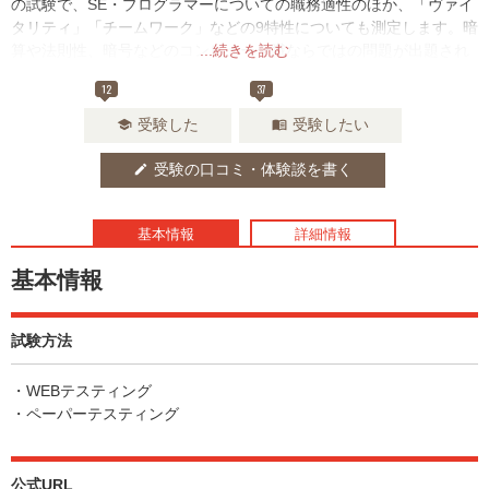
の試験で、SE・プログラマーについての職務適性のほか、「ヴァイ
タリティ」「チームワーク」などの9特性についても測定します。暗
算や法則性、暗号などのコンピュータ職ならではの問題が出題され
...続きを読む
るのが特徴です。
12
37
受験した
受験したい
school
menu_book
受験の口コミ・体験談を書く
edit
基本情報
詳細情報
基本情報
試験方法
・WEBテスティング
・ペーパーテスティング
公式URL