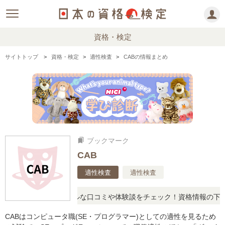
資格・検定
サイトトップ
資格・検定
適性検査
CABの情報まとめ
ブックマーク
bookmarks
CAB
適性検査
適性検査
問に思ったら、リアルな口コミや体験談をチェック！資格情報の下から
CABはコンピュータ職(SE・プログラマー)としての適性を見るため