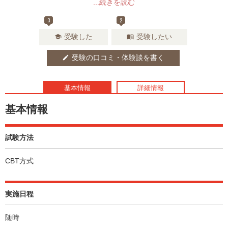
...続きを読む
3
2
受験した
受験したい
school
menu_book
受験の口コミ・体験談を書く
edit
基本情報
詳細情報
基本情報
試験方法
CBT方式
実施日程
随時