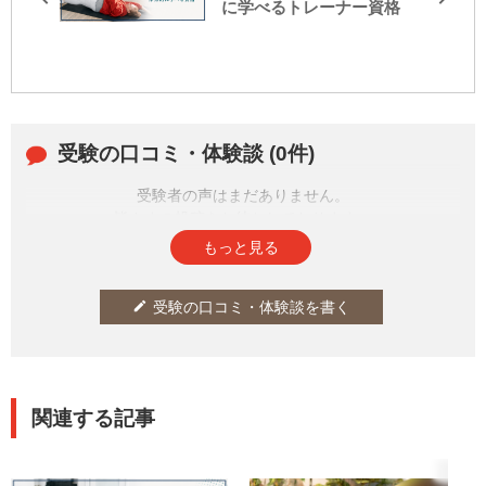
に学べるトレーナー資格
受験の口コミ・体験談 (0件)
受験者の声はまだありません。
皆さまの投稿をお待ちしております。
もっと見る
受験の口コミ・体験談を書く
edit
関連する記事