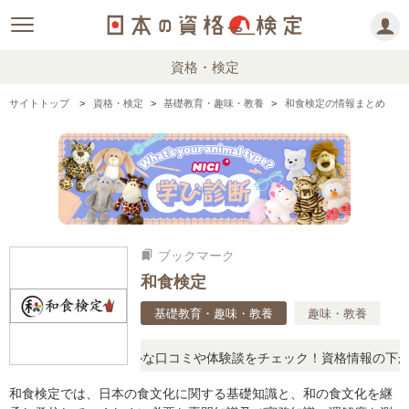
資格・検定
サイトトップ
資格・検定
基礎教育・趣味・教養
和食検定の情報まとめ
ブックマーク
bookmarks
和食検定
基礎教育・趣味・教養
趣味・教養
問に思ったら、リアルな口コミや体験談をチェック！資格情報の下から
和食検定では、日本の食文化に関する基礎知識と、和の食文化を継