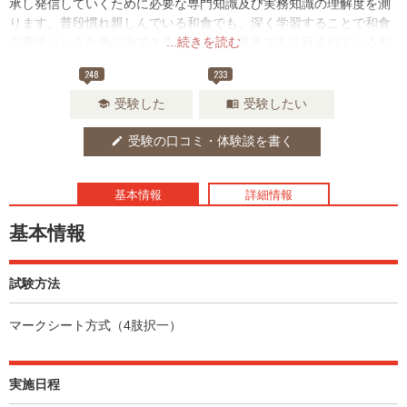
承し発信していくために必要な専門知識及び実務知識の理解度を測
ります。普段慣れ親しんでいる和食でも、深く学習することで和食
の素晴らしさを再認識できるでしょう。世界でも注目されている和
...続きを読む
食の文化や接遇に興味のある方、調理やサービスの仕事に携わって
248
233
いる方は特にオススメです。
受験した
受験したい
school
menu_book
受験の口コミ・体験談を書く
edit
基本情報
詳細情報
基本情報
試験方法
マークシート方式（4肢択一）
実施日程