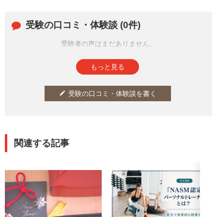
増える方も多いことでしょ
う。 そこで、そんなおもてなし
受験の口コミ・体験談 (0件)
イベントや家...
受験者の声はまだありません。
皆さまの投稿をお待ちしております。
もっと見る
受験の口コミ・体験談を書く
edit
関連する記事