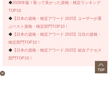
◆
2026年版！取って良かった資格・検定ランキング
TOP10
◆
【日本の資格・検定アワード 2025】ユーザーが選
ぶベスト資格・検定部門TOP10！
◆
【日本の資格・検定アワード 2025】注目の資格・
検定部門TOP10！
◆
【日本の資格・検定アワード 2025】総合アクセス
部門TOP10！
close
関連タグ
#AWARDS
#宅建士
#FP
#TOEIC
attach_file
この記事を保存する
記事を保存するにはログインまたは会員登録が必要です