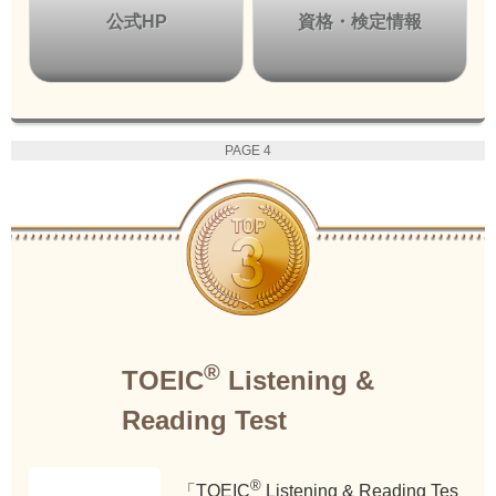
公式HP
資格・検定情報
PAGE 4
®
TOEIC
Listening &
Reading Test
®
「TOEIC
Listening & Reading Tes