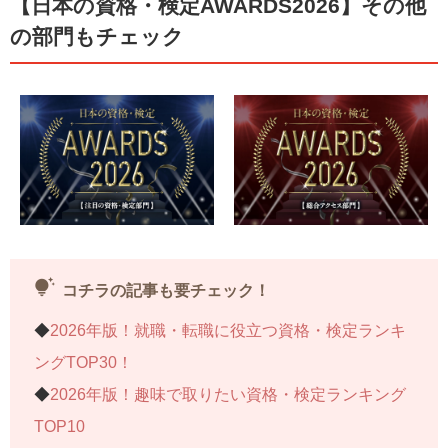
【日本の資格・検定AWARDS2026】その他
の部門もチェック
tips_and_updates
コチラの記事も要チェック！
◆
2026年版！就職・転職に役立つ資格・検定ランキ
ングTOP30！
◆
2026年版！趣味で取りたい資格・検定ランキング
TOP10