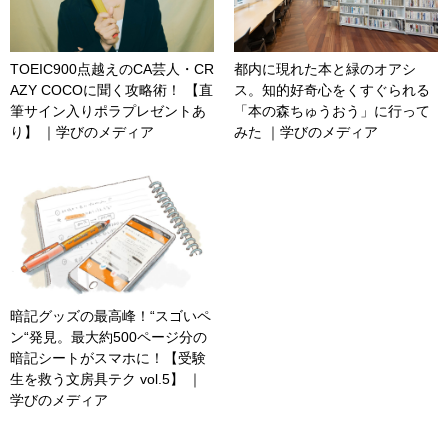
TOEIC900点越えのCA芸人・CR
都内に現れた本と緑のオアシ
AZY COCOに聞く攻略術！ 【直
ス。知的好奇心をくすぐられる
筆サイン入りポラプレゼントあ
「本の森ちゅうおう」に行って
り】 ｜学びのメディア
みた ｜学びのメディア
暗記グッズの最高峰！“スゴいペ
ン“発見。最大約500ページ分の
暗記シートがスマホに！【受験
生を救う文房具テク vol.5】 ｜
学びのメディア