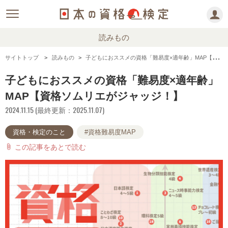
読みもの
サイトトップ
読みもの
子どもにおススメの資格「難易度×適年齢」MAP【資格ソムリエがジャッジ！】
子どもにおススメの資格「難易度×適年齢」
MAP【資格ソムリエがジャッジ！】
2024.11.15 (最終更新：2025.11.07)
資格・検定のこと
#資格難易度MAP
この記事をあとで読む
attach_file