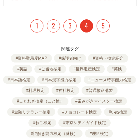
P
】
【子どもにおススメの資格「難易度×適年齢」MAP】
1
2
3
4
5
……今回はコチラ
関連タグ
#資格難易度MAP
#保護者向け
#資格・検定紹介
#英語
#ご当地検定
#世界遺産検定
#英検
#日本語検定
#日本漢字能力検定
#ニュース時事能力検定
#料理検定
#神社検定
#普通救命講習
#ことわざ検定（こと検）
#歯みがきマイスター検定
#金融リテラシー検定
#チョコレート検定
#いぬ検定
#ねこ検定
#東京シティガイド検定
#謎解き能力検定（謎検）
#理科検定