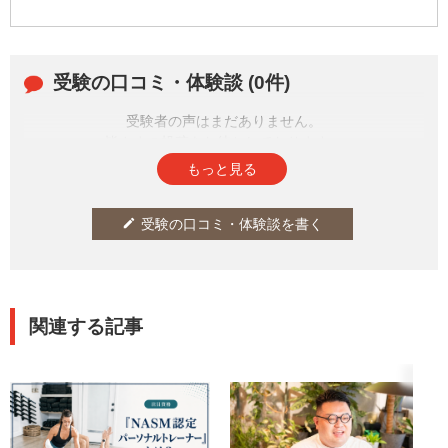
受験の口コミ・体験談 (0件)
受験者の声はまだありません。
皆さまの投稿をお待ちしております。
もっと見る
受験の口コミ・体験談を書く
edit
関連する記事