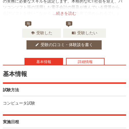
の実務に必要なスキルを認定します。本格的なICT社会を迎え、パ
ソコンソフト等の活用した電子会計の普及が進んでいる背景から、
会計ソフトを使いこなせる人材は多くの企業で求められるでしょ
...続きを読む
う。
55
35
受験した
受験したい
school
menu_book
受験の口コミ・体験談を書く
edit
基本情報
詳細情報
基本情報
試験方法
コンピュータ試験
実施日程