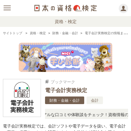
資格・検定
サイトトップ
資格・検定
財務・金融・会計
電子会計実務検定の情報まとめ
ブックマーク
bookmarks
電子会計実務検定
財務・金融・会計
会計
疑問に思ったら、リアルな口コミや体験談をチェック！資格情報の下か
電子会計実務検定では、会計ソフトや電子データを扱い、電子会計