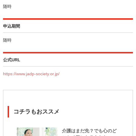
随時
申込期間
随時
公式URL
https://www.jadp-society.or.jp/
コチラもおススメ
介護はまだ先？でも心のど