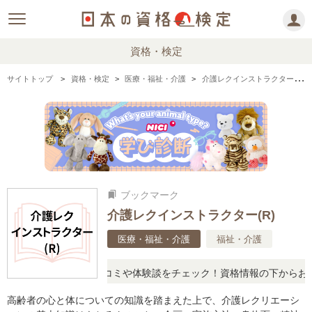
資格・検定
サイトトップ
資格・検定
医療・福祉・介護
介護レクインストラクター(R)の情報まとめ
ブックマーク
bookmarks
介護レクインストラクター(R)
医療・福祉・介護
福祉・介護
ったら、リアルな口コミや体験談をチェック！資格情報の下からお読み
高齢者の心と体についての知識を踏まえた上で、介護レクリエーシ