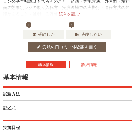
ョンの基本知識はもちろんのこと、企画・実施方法、身体面・精神
面の効果別レクの取り入れ方、実践現場での声掛け・進行方法の知
識があることを証明する資格です。
...続きを読む
1
3
受験した
受験したい
school
menu_book
受験の口コミ・体験談を書く
edit
基本情報
詳細情報
基本情報
試験方法
記述式
実施日程