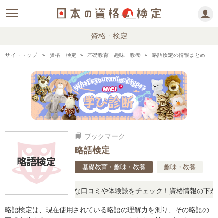
資格・検定
サイトトップ
資格・検定
基礎教育・趣味・教養
略語検定の情報まとめ
ブックマーク
bookmarks
略語検定
基礎教育・趣味・教養
趣味・教養
問に思ったら、リアルな口コミや体験談をチェック！資格情報の下から
略語検定は、現在使用されている略語の理解力を測り、その略語の