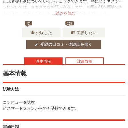
正式名称も身についているかチェックできます。特にビジネスシー
ンにおいては、さまざまな略語が存在します。相手の話を理解でき
るようにしておくためにも、学習する必要があるでしょう。
...続きを読む
187
200
受験した
受験したい
school
menu_book
受験の口コミ・体験談を書く
edit
基本情報
詳細情報
基本情報
試験方法
コンピュータ試験
※スマートフォンからでも受検できます。
実施日程