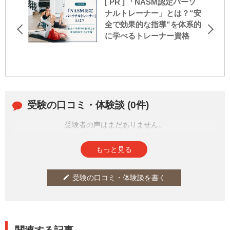
[ PR ] 「NASM認定パーソ
ナルトレーナー」とは？“安
全で効果的な指導”を体系的
に学べるトレーナー資格
受験の口コミ・体験談 (0件)
受験者の声はまだありません。
皆さまの投稿をお待ちしております。
もっと見る
受験の口コミ・体験談を書く
edit