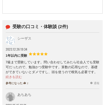
受験の口コミ・体験談 (2件)
シーザス
2023.12.26 19:34
1年以内に受験
7級まで受験しています。問い合わせしてみたら社会人でも受験
可だったので、勉強かつ受験中です。算数の応用なので、基礎
ができていないとダメですし、頭を使うので根気も必要です。
それだけに合格したときには充実感があります。基礎に飽きて
しまった人にオススメの資格です。
参考になった
通報
thumb_up
report
2
あちあち