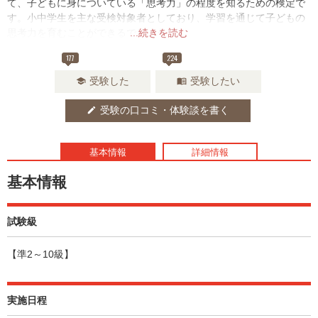
て、子どもに身についている「思考力」の程度を知るための検定で
す。小中学生を主な受検対象者としており、学習を通じて子どもの
思考力を育むことができるでしょう。
...続きを読む
177
224
受験した
受験したい
school
menu_book
受験の口コミ・体験談を書く
edit
基本情報
詳細情報
基本情報
試験級
【準2～10級】
実施日程