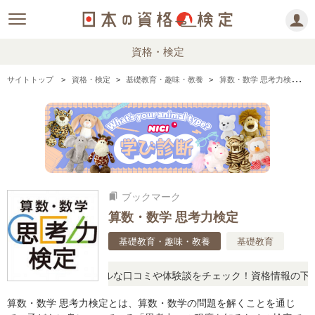
資格・検定
サイトトップ
資格・検定
基礎教育・趣味・教養
算数・数学 思考力検定の情報まとめ・口コミ・体験談
ブックマーク
bookmarks
算数・数学 思考力検定
基礎教育・趣味・教養
基礎教育
問に思ったら、リアルな口コミや体験談をチェック！資格情報の下から
算数・数学 思考力検定とは、算数・数学の問題を解くことを通じ