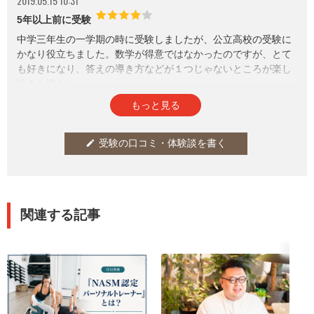
2019.05.15 10:31
5年以上前に受験
中学三年生の一学期の時に受験しましたが、公立高校の受験に
かなり役立ちました。数学が得意ではなかったのですが、とて
も好きになり、答えの導き方などが１つじゃないところが楽し
いと思うので、数学が好きな人も苦手な人もオススメです。
参考になった
通報
thumb_up
report
2
もっと見る
受験の口コミ・体験談を書く
edit
関連する記事