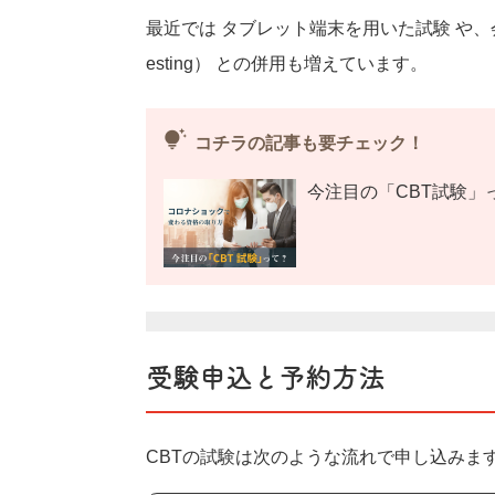
最近では タブレット端末を用いた試験 や、会場に行
esting） との併用も増えています。
tips_and_updates
コチラの記事も要チェック！
今注目の「CBT試験
受験申込と予約方法
CBTの試験は次のような流れで申し込みま