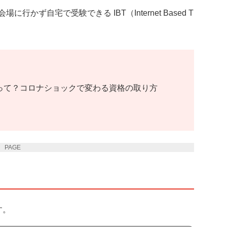
かず自宅で受験できる IBT（Internet Based T
」って？コロナショックで変わる資格の取り方
PAGE 2
す。