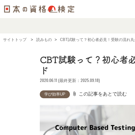
サイトトップ
読みもの
CBT試験って？初心者必見！受験の流れ
CBT試験って？初心者
ド
2020.06.11 (最終更新：2025.09.18)
attach_file
この記事をあとで読む
学び効率UP