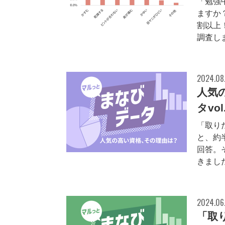
「勉強
ますか
割以上
調査し
2024.08
人気
タvo
「取り
と、約
回答。
きまし
2024.06
「取