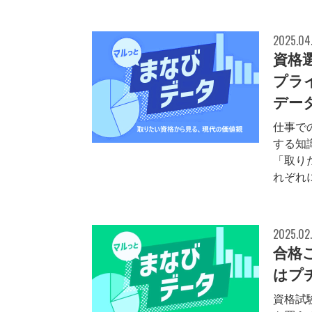
2025.04
資格
プラ
データ
仕事で
する知
「取り
れぞれ
2025.02
合格
はプチ
資格試