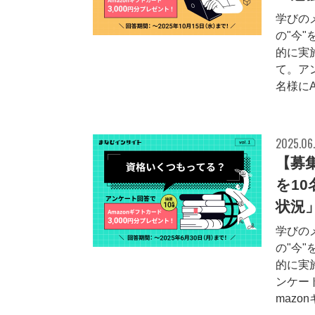
学びの
の"今
的に実
て。ア
名様にA
2025.06
【募集
を1
状況
学びの
の"今
的に実
ンケー
mazon