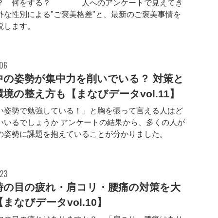
？ 何をする？ 702人へのアンケートで見えてき
外な性別による"ご褒美格差"と、最新のご褒美事情を
説します。
.06
中の姿勢が集中力を削いでいる？ 対策と
境の整え方も【まなびデータvol.11】
い姿勢で勉強している！」と胸を張って言える人はど
いいるでしょうか アンケートの結果から、多くの人が
の姿勢に課題を抱えていることが分かりました。
.23
時の目の疲れ・肩コリ・腰痛の対策を大
まなびデータvol.10】