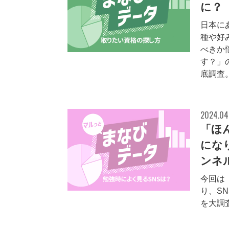
に？【
日本に
種や好
べきか
す？」
底調査
2024.04
「ほ
にな
ンネ
今回は
り、S
を大調