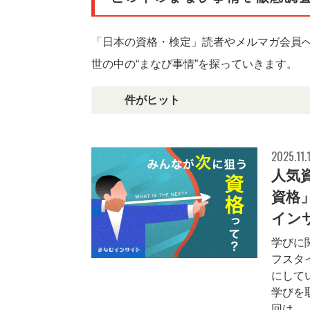
「日本の資格・検定」読者やメルマガ会員
世の中の“まなび事情”を探っていきます。
21件がヒット
2025.11.
人気
資格
イン
学びに
フスタ
にして
学びを
回は、1