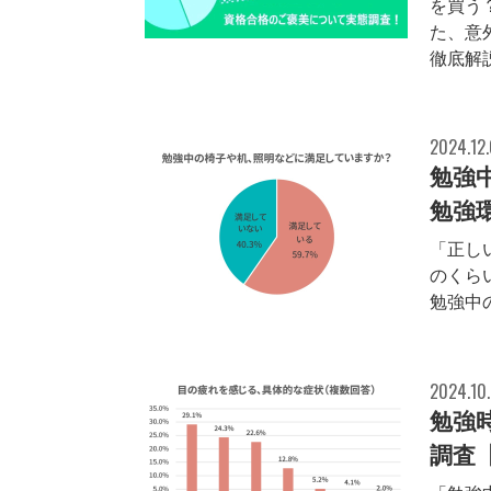
を買う
た、意
徹底解
2024.12
勉強
勉強環
「正し
のくら
勉強中
2024.10
勉強
調査【