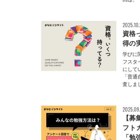
2025.10
資格
得の
学びに
フスタ
にして
「普通
査しま
2025.09
【募
フト
「勉