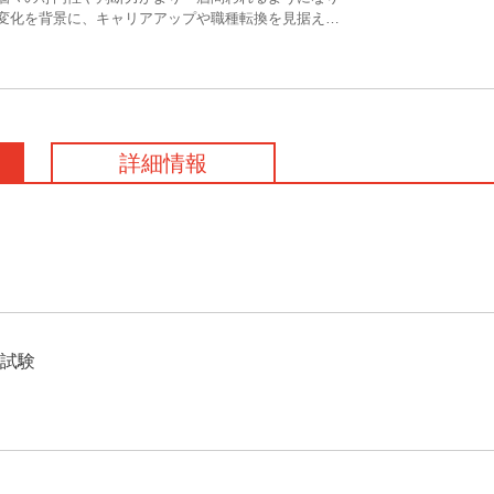
変化を背景に、キャリアアップや職種転換を見据えて
むビジネスパーソンが増えています。学びのメディア
定』では、今年も「就職・転職に役立つ資格・検定」
。時代の変化と共に注目される資格も移り変わってい
グでは、最新結果に加えてコメントや前回順位との比
いますので、ぜひご覧ください。
詳細情報
述試験