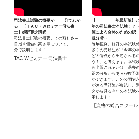
司法書士試験の概要が10分でわか
【2022年最新版】ど
る！【ＴＡＣ・Ｗセミナー司法書
年の司法書士本試験！？ 
士】姫野寛之講師
陣による合格のための択
司法書士試験の概要、その難しさ＝
題分析～
目指す価値の高さ等について、10
毎年恒例、好評の本試験
分で説明します！
多くの受験生が「今年の
どの論点から出題される
TAC Wセミナー 司法書士
う？」と考えます。本試
ら出題されるかは、過去
題の分析からある程度予
ができます。この公開講座
が誇る講師陣が集結し、
タから見る今年の本試験
示します！
【資格の総合スクール