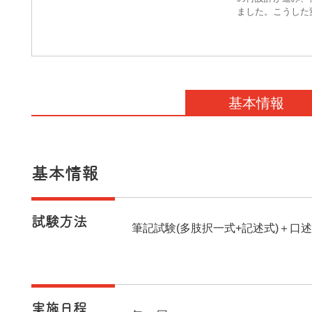
ました。こうした
資格取得に取り組
『日本の資格・検
の最新調査を実施
ます。本ランキン
較も矢印で示して
基本情報
基本情報
試験方法
筆記試験(多肢択一式+記述式)＋口
実施日程