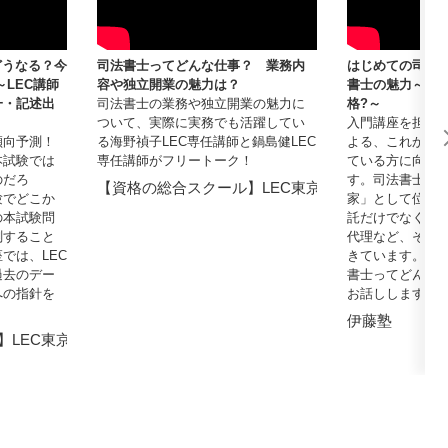
うなる？今
司法書士ってどんな仕事？ 業務内
はじめての司法
～LEC講師
容や独立開業の魅力は？
書士の魅力～司
一・記述出
司法書士の業務や独立開業の魅力に
格?～
ついて、実際に実務でも活躍してい
入門講座を担当
傾向予測！
る海野禎子LEC専任講師と鍋島健LEC
よる、これから
本試験では
専任講師がフリートーク！
ている方に向け
のだろ
す。司法書士は
【資格の総合スクール】LEC東京リーガルマインド
験でどこか
家」として位置
の本試験問
託だけでなく成
測すること
代理など、その
では、LEC
きています。そ
過去のデー
書士ってどんな
への指針を
お話しします。
伊藤塾
】LEC東京リーガルマインド