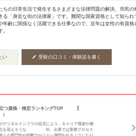
たちの日常生活で発生するさまざまな法律問題の解決、市民の
きる「身近な街の法律家」です。難関な国家資格として知られ
や年齢に関係なく活躍できる仕事なので、近年は女性の有資格
す。
edit
たい
受験の口コミ・体験談を書く
立つ資格・検定ランキングTOP30【20
】！
化やデジタルインフラの拡充により、キャリア構築や働
点を迎えそうな2026年。企業では業務プロセス
個々の専門性や判断力がより一層問われるようになり