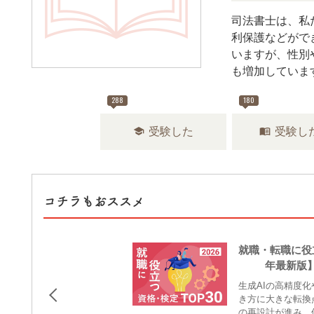
司法書士は、私
利保護などがで
いますが、性別
も増加していま
288
180
school
menu_book
受験した
受験し
コチラもおススメ
就職・転職に役
26年最新版
生成AIの高精度
き方に大きな転換
の再設計が進み、