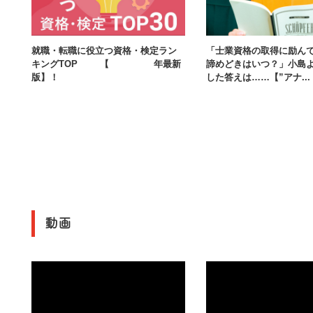
就職・転職に役立つ資格・検定ラン
「士業資格の取得に励ん
キングTOP30【2026年最新
諦めどきはいつ？」小島
版】！
した答えは……【”アナ...
動画