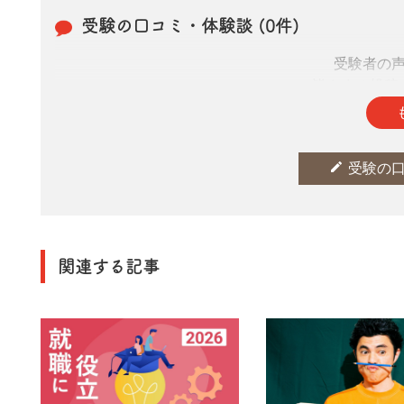
受験の口コミ・体験談 (0件)
受験者の
皆さまの投稿
edit
受験の
関連する記事