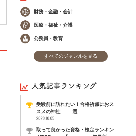
の司法は大きな変換点を迎えており、司法を
支える法曹の役割は今後ますます重要になる
財務・金融・会計
でしょう。
医療・福祉・介護
公務員・教育
すべてのジャンルを見る
人気記事ランキング
受験前に訪れたい！合格祈願におス
スメの神社11選
2020.10.05
取って良かった資格・検定ランキン