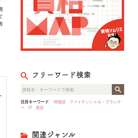
権
て
者
フリーワード検索
注目キーワード
:
韓国語
ファイナンシャル・プランナ
ー
IT
英語
司法試験
司法試験は裁判官、検察官又は弁護士を目指
す者に必要な学識・応用能力が備わっている
かどうかを判定するための国家試験です。裁
関連ジャンル
判員制度の導入や被害者参加制度など、日本