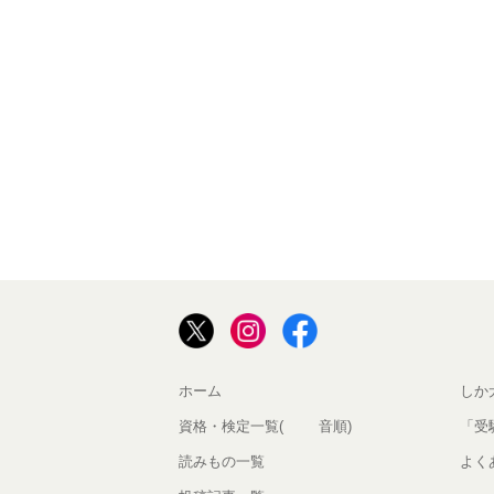
ホーム
しか
資格・検定一覧(50音順)
「受
読みもの一覧
よく