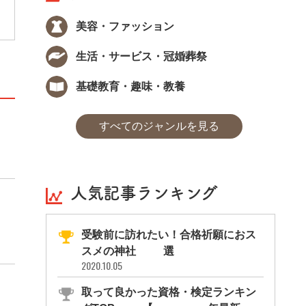
イダル業等の仕事に役立つほか、毎日の洋服
選びやインテリアでもその知識を活かすこと
美容・ファッション
ができます。
生活・サービス・冠婚葬祭
基礎教育・趣味・教養
すべてのジャンルを見る
人気記事ランキング
受験前に訪れたい！合格祈願におス
スメの神社11選
2020.10.05
取って良かった資格・検定ランキン