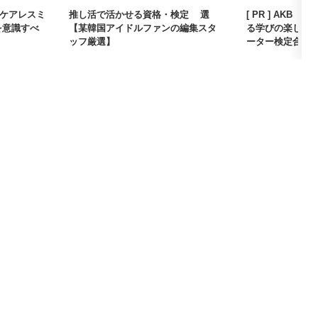
はケアレスミ
推し活で活かせる資格・検定5選
[ PR ] AK
を意識すべ
【某韓国アイドルファンの編集スタ
る学びの楽しさ
ッフ厳選】
ーター検定合...