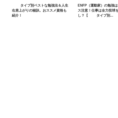
16タイプ別ベストな勉強法＆人生
ENFP（運動家）の勉強
右肩上がりの秘訣。おススメ資格も
ス注意！仕事は全力投球
紹介！
し？【16タイプ別...