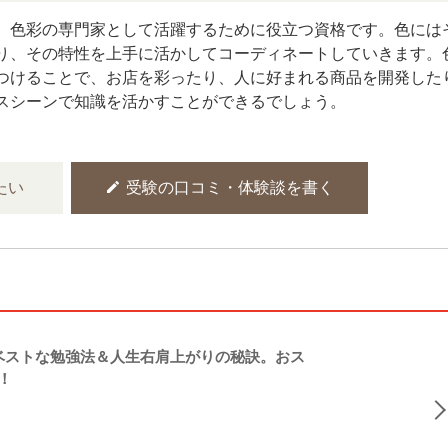
、色彩の専門家として活躍するために役立つ資格です。色には
り、その特性を上手に活かしてコーディネートしていきます。
つけることで、お店を彩ったり、人に好まれる商品を開発した
スシーンで知識を活かすことができるでしょう。
edit
たい
受験の口コミ・体験談を書く
ストな勉強法＆人生右肩上がりの秘訣。おス
！