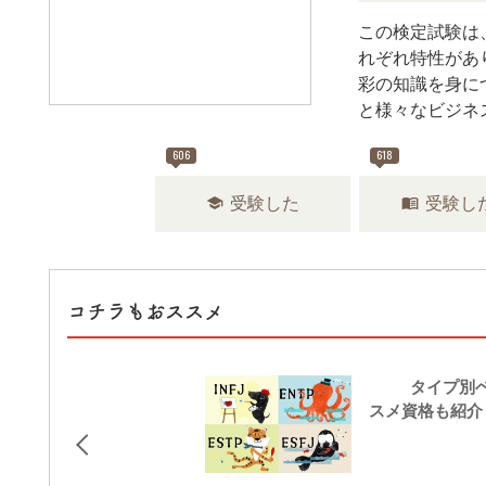
この検定試験は
れぞれ特性があ
彩の知識を身に
と様々なビジネ
606
618
school
menu_book
受験した
受験し
コチラもおススメ
16タイプ別ベ
スメ資格も紹介