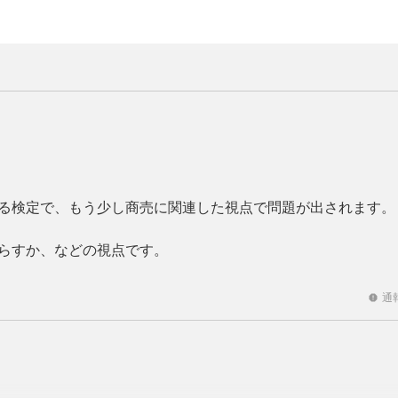
る検定で、もう少し商売に関連した視点で問題が出されます。
らすか、などの視点です。
ッション関係に関心もあり、取っておきたい検定だったので頑
通
report
良いかなと思います。