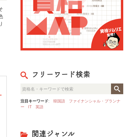
そ
色
り
フリーワード検索
注目キーワード
:
韓国語
ファイナンシャル・プランナ
ー
IT
英語
パーソナルカラリスト検定
パーソナルカラリスト検定とは、「人と色」
に着目して、色彩知識と配色調和を身につけ
ることができる資格試験です。色彩や配色を
関連ジャンル
学ぶことは、美容関係やファッション、ブラ