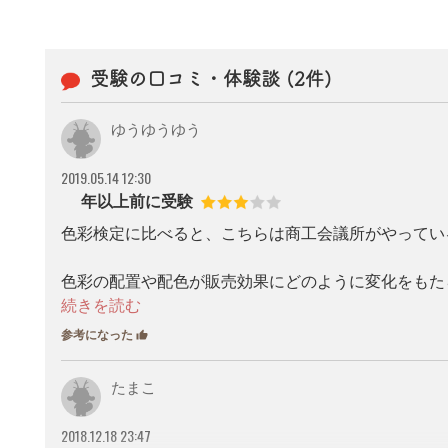
受験の口コミ・体験談 (2件)
ゆうゆうゆう
2019.05.14 12:30
5年以上前に受験
色彩検定に比べると、こちらは商工会議所がやってい
色彩の配置や配色が販売効果にどのように変化をもた
あまり勉強はおもしろくなかったですが、色彩やファ
参考になった
thumb_up
6
張りました。
たまこ
色彩検定に比べるとやや難しいので、３級が受かれば
2018.12.18 23:47