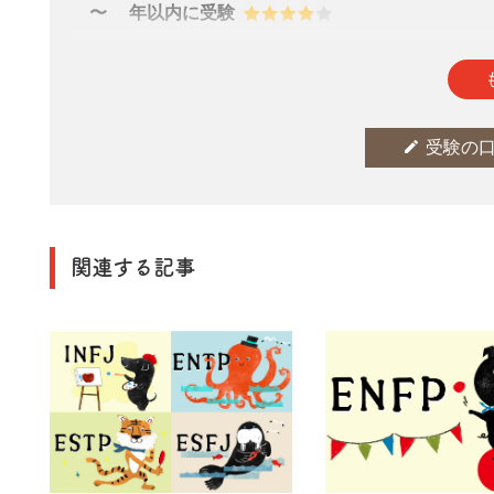
2〜3年以内に受験
参考になった
thumb_up
0
edit
受験の
関連する記事