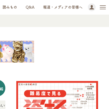
読みもの
Q&A
報道・メディアの皆様へ
NG
5
NEWS!
けます。
「この検定、難しい？」「どんな試験？」