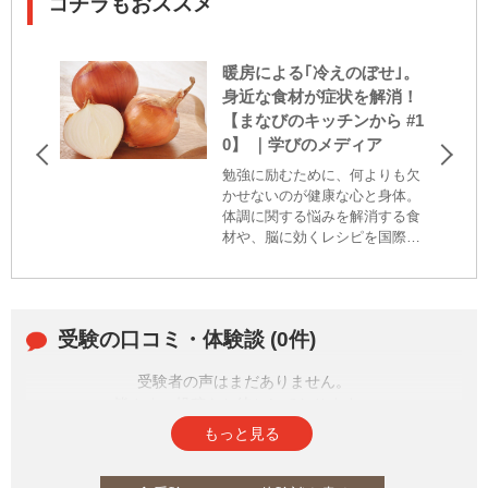
コチラもおススメ
暖房による｢冷えのぼせ｣。
身近な食材が症状を解消！
【まなびのキッチンから #1
0】 ｜学びのメディア
勉強に励むために、何よりも欠
かせないのが健康な心と身体。
体調に関する悩みを解消する食
材や、脳に効くレシピを国際中
医薬膳師で料理家のさとう あい
さんのキッチンからお届けしま
す。今回は、「冷えのぼせ」に
効く食材、玉ねぎをピックアッ
受験の口コミ・体験談 (0件)
プ。その理由や簡単レシピをご
紹介！
受験者の声はまだありません。
皆さまの投稿をお待ちしております。
もっと見る