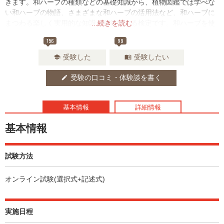
きます。和ハーブの種類などの基礎知識から、植物図鑑では学べな
い和ハーブの物語、さまざまな和ハーブの活用法など、和ハーブに
まつわる楽しく実用的な知識を習得できる検定です。和ハーブを使
...続きを読む
って日々の暮らしをより豊かに、丁寧にしたい方、和ハーブを趣味
156
99
に取り入れ幅広く活かしたいという方にオススメです。
受験した
受験したい
school
menu_book
受験の口コミ・体験談を書く
edit
基本情報
詳細情報
基本情報
試験方法
オンライン試験(選択式+記述式)
実施日程