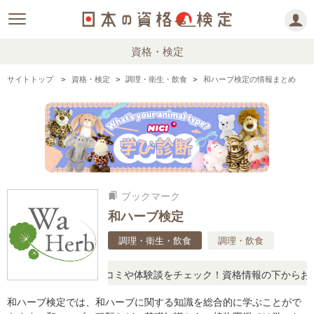
資格・検定
サイトトップ
資格・検定
調理・衛生・飲食
和ハーブ検定の情報まとめ
ブックマーク
bookmarks
和ハーブ検定
調理・衛生・飲食
調理・飲食
ったら、リアルな口コミや体験談をチェック！資格情報の下からお読み
和ハーブ検定では、和ハーブに関する知識を総合的に学ぶことがで