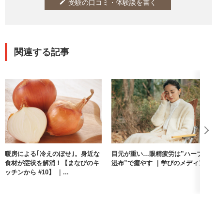
受験の口コミ・体験談を書く
edit
関連する記事
暖房による｢冷えのぼせ｣。身近な
目元が重い…眼精疲労は”ハーブ
食材が症状を解消！【まなびのキ
湿布”で癒やす ｜学びのメディア
ッチンから #10】 ｜...