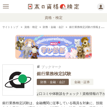
資格・検定
サイトトップ
資格・検定
財務・金融・会計
銀行業務検定試験の情報まとめ・口コミ・体験談
ブックマーク
bookmarks
銀行業務検定試験
財務・金融・会計
金融・証券
に思ったら、リアルな口コミや体験談をチェック！資格情報の下からお
銀行業務検定試験は、金融機関に従事している職員を対象に、技能