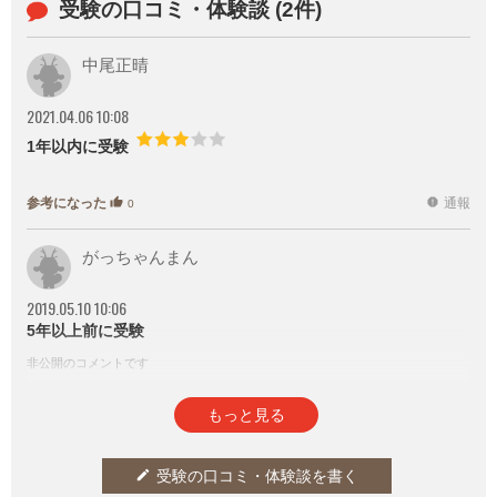
受験の口コミ・体験談 (2件)
中尾正晴
2021.04.06 10:08
1年以内に受験
参考になった
通報
thumb_up
report
0
がっちゃんまん
2019.05.10 10:06
5年以上前に受験
非公開のコメントです
参考になった
通報
thumb_up
report
0
もっと見る
受験の口コミ・体験談を書く
edit