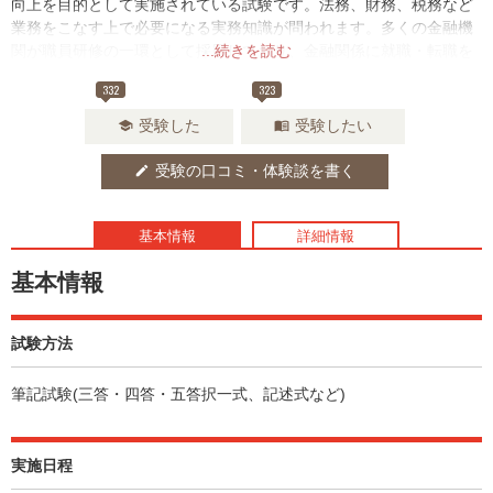
向上を目的として実施されている試験です。法務、財務、税務など
業務をこなす上で必要になる実務知識が問われます。多くの金融機
関が職員研修の一環として採用しており、金融関係に就職・転職を
...続きを読む
考えている人はアピールできる資格となるでしょう。
332
323
受験した
受験したい
school
menu_book
受験の口コミ・体験談を書く
edit
基本情報
詳細情報
基本情報
試験方法
筆記試験(三答・四答・五答択一式、記述式など)
実施日程