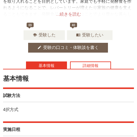
を取り入れることを目的としています。家庭でも手軽に発酵食を作
れるようになることで、レパートリーが増えたり家族の健康を支え
ることもできます。発酵食品について学ぶことでより豊かな暮らし
...続きを読む
を実現できるでしょう。
69
40
受験した
受験したい
school
menu_book
受験の口コミ・体験談を書く
edit
基本情報
詳細情報
基本情報
試験方法
4択方式
実施日程