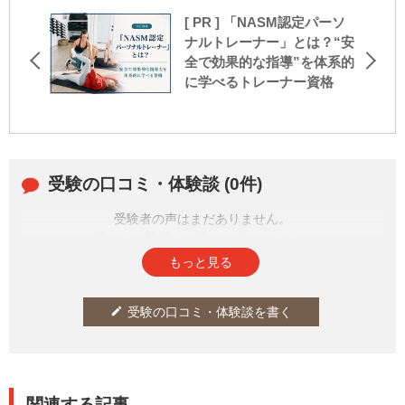
[ PR ] 「NASM認定パーソ
ナルトレーナー」とは？“安
全で効果的な指導”を体系的
に学べるトレーナー資格
受験の口コミ・体験談 (0件)
受験者の声はまだありません。
皆さまの投稿をお待ちしております。
もっと見る
受験の口コミ・体験談を書く
edit
関連する記事