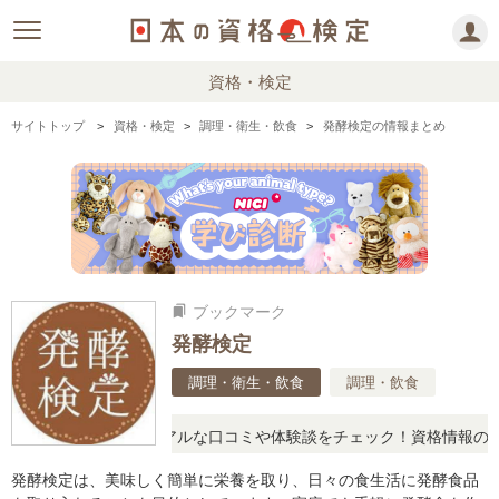
資格・検定
サイトトップ
資格・検定
調理・衛生・飲食
発酵検定の情報まとめ
ブックマーク
bookmarks
発酵検定
調理・衛生・飲食
調理・飲食
疑問に思ったら、リアルな口コミや体験談をチェック！資格情報の下か
発酵検定は、美味しく簡単に栄養を取り、日々の食生活に発酵食品