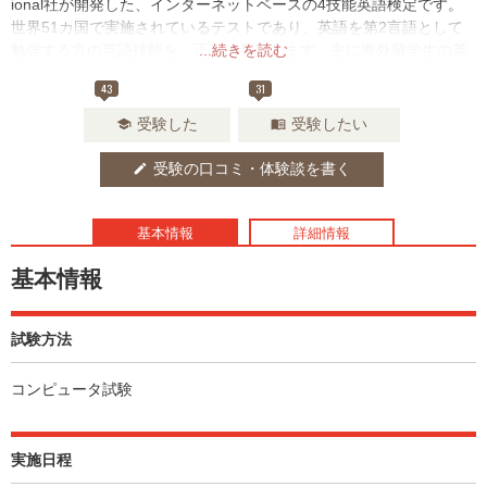
ional社が開発した、インターネットベースの4技能英語検定です。
世界51カ国で実施されているテストであり、英語を第2言語として
勉強する方の英語技能を、正しく判定します。主に海外留学生の英
...続きを読む
語能力を測る基準として、アメリカ国内を中心に約400校の高校と7
43
31
00校以上の大学がiTEPを認定しています。
受験した
受験したい
school
menu_book
受験の口コミ・体験談を書く
edit
基本情報
詳細情報
基本情報
試験方法
コンピュータ試験
実施日程