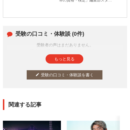
本の資格・検定」編集部スタッ
フも、某K-POPアイドルにハマ
ること1年。推し活を続ける上で
「こんな知識があったら……」
と痛感した体験をもとに、推し
活に活かせそうな資格・検定を
受験の口コミ・体験談 (0件)
厳選しました。
受験者の声はまだありません。
皆さまの投稿をお待ちしております。
もっと見る
受験の口コミ・体験談を書く
edit
関連する記事