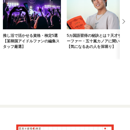
推し活で活かせる資格・検定5選
5カ国語習得の秘訣とは？天才サ
【某韓国アイドルファンの編集ス
ーファー・五十嵐カノアに聞いた
タッフ厳選】
【気になるあの人を深堀り】