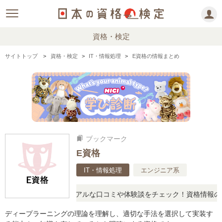
資格・検定
サイトトップ
資格・検定
IT・情報処理
E資格の情報まとめ
ブックマーク
bookmarks
E資格
IT・情報処理
エンジニア系
と疑問に思ったら、リアルな口コミや体験談をチェック！資格情報の下
ディープラーニングの理論を理解し、適切な手法を選択して実装す