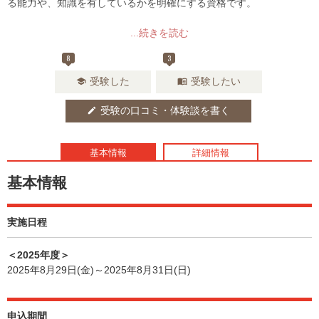
る能力や、知識を有しているかを明確にする資格です。
...続きを読む
8
3
受験した
受験したい
school
menu_book
受験の口コミ・体験談を書く
edit
基本情報
詳細情報
基本情報
実施日程
＜2025年度＞
2025年8月29日(金)～2025年8月31日(日)
申込期間