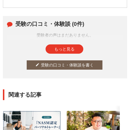
受験の口コミ・体験談 (0件)
受験者の声はまだありません。
皆さまの投稿をお待ちしております。
もっと見る
受験の口コミ・体験談を書く
edit
関連する記事