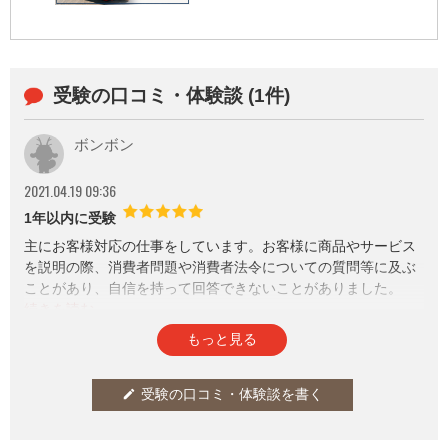
受験の口コミ・体験談 (1件)
ボンボン
2021.04.19 09:36
1年以内に受験
主にお客様対応の仕事をしています。お客様に商品やサービス
を説明の際、消費者問題や消費者法令についての質問等に及ぶ
ことがあり、自信を持って回答できないことがありました。
そんな折、社内でCAP資格を知り、苦手意識の克服に一念発起
してチャレンジしました。
参考になった
通報
thumb_up
report
3
もっと見る
受験勉強において、消費者法令がどうしても苦手でしたが、消
費者問題・消費者行政・消費者法令が体系的にまとめられてい
受験の口コミ・体験談を書く
edit
るテキストを読み込むことで、この消費者問題（事件）がきっ
かけで、この消費者法令が施行された等、時系列に理解するこ