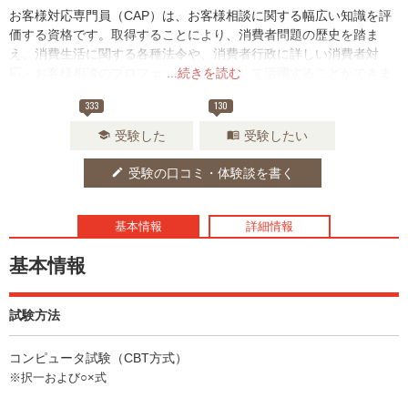
お客様対応専門員（CAP）は、お客様相談に関する幅広い知識を評
価する資格です。取得することにより、消費者問題の歴史を踏ま
え、消費生活に関する各種法令や、消費者行政に詳しい消費者対
応・お客様相談のプロフェッショナルとして活躍することができま
...続きを読む
す。企業でお客様相談に携わる担当者、コールセンターで勤務する
333
130
人に特におススメです。
受験した
受験したい
school
menu_book
受験の口コミ・体験談を書く
edit
基本情報
詳細情報
基本情報
試験方法
コンピュータ試験（CBT方式）
※択一および○×式