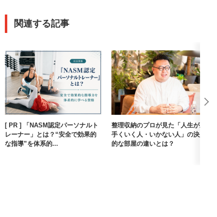
とで、知識を定着させることができました。
また、受験前に模擬問題を取り寄せて解いたことで、よりテキ
関連する記事
ストの理解が進みました。
結果CAP資格試験に合格することができました。受験勉強で学
習した知識は、仕事の自信に繋がるだけではなく、私生活にお
いても役立っています。テキストは今でも身近に置いて活用し
ています。
[ PR ] 「NASM認定パーソナルト
整理収納のプロが見た「人生が上
レーナー」とは？“安全で効果的
手くいく人・いかない人」の決定
な指導”を体系的...
的な部屋の違いとは？