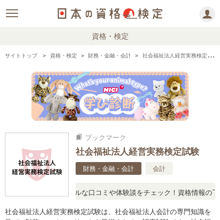
資格・検定
サイトトップ
資格・検定
財務・金融・会計
社会福祉法人経営実務検定試験の情報まとめ・口コミ・体験談
ブックマーク
bookmarks
社会福祉法人経営実務検定試験
財務・金融・会計
会計
問に思ったら、リアルな口コミや体験談をチェック！資格情報の下から
社会福祉法人経営実務検定試験は、社会福祉法人会計の専門知識を