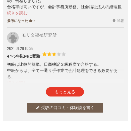
級に合格しました。
合格率は高いですが、会計事務所勤務、社会福祉法人の経理担
当者が多く受験するため、受験者のレベルは相当高いと思いま
す。
参考になった
通報
thumb_up
report
6
モリタ福祉研究所
2021.01.20 10:36
4〜5年以内に受験
初級は比較的簡単。日商簿記３級程度で合格する。
中級からは、全て一通り手作業で会計処理をできる必要があ
る。
また、試算表を作成するのに時間がかかり、意地悪な設題も多
い。
参考になった
通報
thumb_up
report
1
もっと見る
例１：普通ではありえないマイナス決算
例２：固定資産の減価償却は、どの部分を問われても逆算でき
るようにしておく事。
受験の口コミ・体験談を書く
edit
例３：仕分け、伝票、資産まで手作業の仕分け作業がとにかく
手早くできるよう工夫。
例えば仕分けはカタカナ、＋－は左右、代表科目ダケ整理な