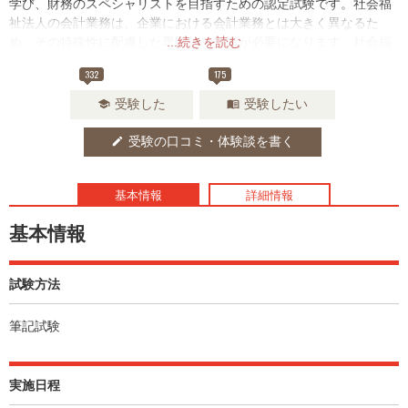
学び、財務のスペシャリストを目指すための認定試験です。社会福
祉法人の会計業務は、企業における会計業務とは大きく異なるた
め、その特殊性に配慮した専門的な知識が必要になります。社会福
...続きを読む
祉会計分野で唯一の民間試験となっています。
332
175
受験した
受験したい
school
menu_book
受験の口コミ・体験談を書く
edit
基本情報
詳細情報
基本情報
試験方法
筆記試験
実施日程