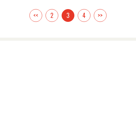
<<
2
3
4
>>