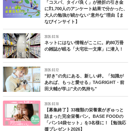
「コスパ、タイパ良く」が挫折の引き金
に⁉1,700人のアンケート結果で分かった、
大人の勉強が続かない“意外な”理由【ま
なびインサイト】
2026.03.16
ネットにはない情報がここに。約80万冊
の雑誌が眠る「大宅壮一文庫」に潜入！
2026.03.12
“好き”の先にある、新しい絆。「知識が
あれば、もっと愛せる」TAGRIGHT・前
田大輔が学ぶ"犬の気持ち"
2026.03.10
【募集終了】33種類の栄養素がぎゅっと
詰まった完全栄養パン。BASE FOODの
「パン14袋セット」を3名様に！【勉強応
援プレゼント2026】