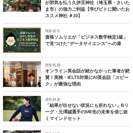
が邪気を払う久伊豆神社（埼玉県・さいた
ま市）の強力ご利益【学びビトに聞いたお
ススメ神社 ＃10】
2026.05.13
資格ソムリエが「ビジネス数学検定1級」
で見つけた“データサイエンス”への扉
2026.05.08
オンライン英会話が続かなかった筆者が絶
賛！英検・IELTS対策にAI英会話「スピー
ク」が最強な理由
2026.04.30
「結果が出せない状況にも折れない」Bリ
ーグ・元澤誠選手の5年先の未来を信じ抜
くマインドセット