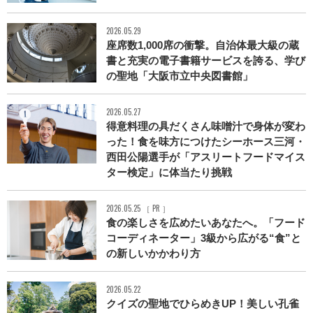
2026.05.29
座席数1,000席の衝撃。自治体最大級の蔵
書と充実の電子書籍サービスを誇る、学び
の聖地「大阪市立中央図書館」
2026.05.27
得意料理の具だくさん味噌汁で身体が変わ
った！食を味方につけたシーホース三河・
西田公陽選手が「アスリートフードマイス
ター検定」に体当たり挑戦
2026.05.25 ［ PR ］
食の楽しさを広めたいあなたへ。「フード
コーディネーター」3級から広がる“食”と
の新しいかかわり方
2026.05.22
クイズの聖地でひらめきUP！美しい孔雀