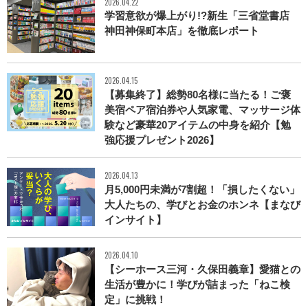
2026.04.22
学習意欲が爆上がり!?新生「三省堂書店
神田神保町本店」を徹底レポート
2026.04.15
【募集終了】総勢80名様に当たる！ご褒
美宿ペア宿泊券や人気家電、マッサージ体
験など豪華20アイテムの中身を紹介【勉
強応援プレゼント2026】
2026.04.13
月5,000円未満が7割超！「損したくない」
大人たちの、学びとお金のホンネ【まなび
インサイト】
2026.04.10
【シーホース三河・久保田義章】愛猫との
生活が豊かに！学びが詰まった「ねこ検
定」に挑戦！