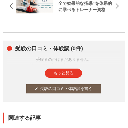
全で効果的な指導”を体系的
に学べるトレーナー資格
受験の口コミ・体験談 (0件)
受験者の声はまだありません。
皆さまの投稿をお待ちしております。
もっと見る
受験の口コミ・体験談を書く
edit
関連する記事