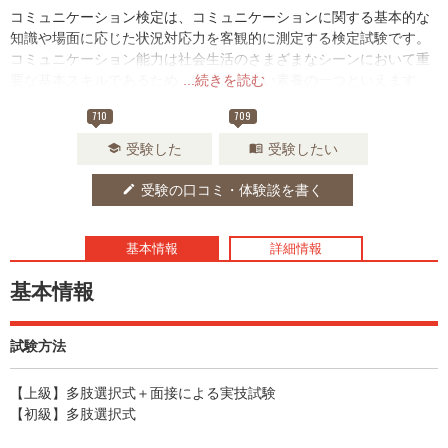
コミュニケーション検定は、コミュニケーションに関する基本的な
知識や場面に応じた状況対応力を客観的に測定する検定試験です。
コミュニケーション能力は社会生活のさまざまなシーンにおいて重
要な基本スキルであるため、向上させたい素養の一つといえます。
...続きを読む
710
709
受験した
受験したい
school
menu_book
受験の口コミ・体験談を書く
edit
基本情報
詳細情報
基本情報
試験方法
【上級】多肢選択式＋面接による実技試験
【初級】多肢選択式