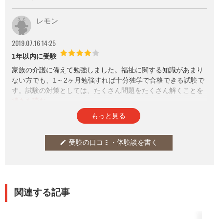
試験対策は、一問一答式の問題集を繰り返し通読しました。
レモン
2019.07.16 14:25
1年以内に受験
家族の介護に備えて勉強しました。福祉に関する知識があまり
ない方でも、1～2ヶ月勉強すれば十分独学で合格できる試験で
す。試験の対策としては、たくさん問題をたくさん解くことを
おすすめします。
参考になった
通報
thumb_up
report
5
もっと見る
受験の口コミ・体験談を書く
edit
関連する記事