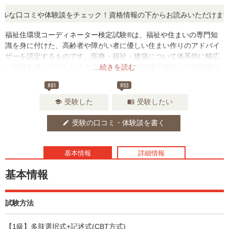
な口コミや体験談をチェック！資格情報の下からお読みいただけます。
福祉住環境コーディネーター検定試験®は、福祉や住まいの専門知
識を身に付けた、高齢者や障がい者に優しい住まい作りのアドバイ
ザーを認定するものです。医療・福祉・建築について体系的に幅広
い知識を身に付けられるので、医療・福祉関連や建築・住宅関連の
...続きを読む
お仕事をされている方には特におすすめの資格です。
801
853
受験した
受験したい
school
menu_book
受験の口コミ・体験談を書く
edit
基本情報
詳細情報
基本情報
試験方法
【1級】多肢選択式+記述式(CBT方式)