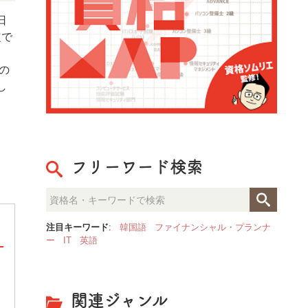
日
定で
ら8
の
し
フリーワード検索
注目キーワード
:
韓国語
ファイナンシャル・プランナ
ー
IT
英語
整理収納のプロが見た「人生が
決定的な部屋の違いとは？
関連ジャンル