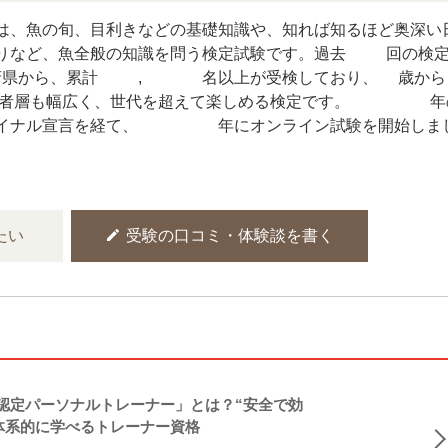
は、魚の旬、目利きなどの基礎知識や、知れば知るほど奥深い
りなど、魚全般の知識を問う検定試験です。過去14回の検
県から、累計32,000名以上が受検しており、5歳か
者層も幅広く、世代を超えて楽しめる検定です。2021年
イナル宣言を経て、2022年にオンライン試験を開始しま
edit
たい
受験の口コミ・体験談を書く
NASM認定パーソナルトレーナー」とは？“安全で効
体系的に学べるトレーナー資格