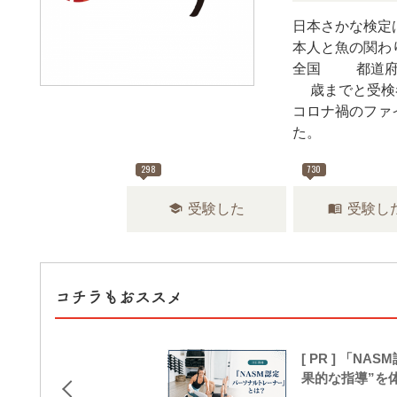
日本さかな検定
本人と魚の関わ
全国47都道府
9歳までと受検
コロナ禍のファ
た。
298
730
school
menu_book
受験した
受験し
コチラもおススメ
[ PR ] 「
果的な指導”を