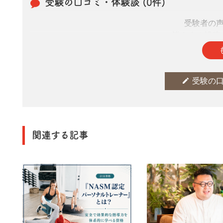
受験の口コミ・体験談 (0件)
受験者の
皆さまの投稿
edit
受験の
関連する記事