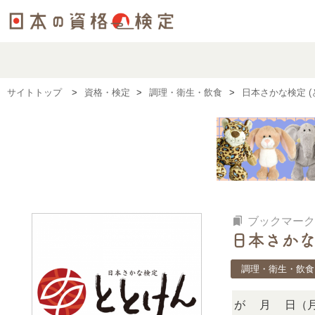
サイトトップ
資格・検定
調理・衛生・飲食
日本さかな検定 
bookmarks
ブックマーク
日本さかな
調理・衛生・飲食
024年ととけん公式ガイドブック』が7月1日（月）より発