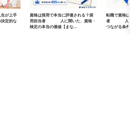
人生が上手
資格は採用で本当に評価される？採
転職で資格は武
の決定的な
用担当者405人に聞いた、資格・
者405人に聞
検定の本当の価値【まな...
つながる条件【まな