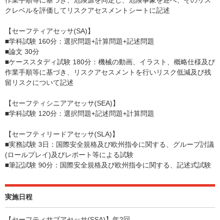
作業手順等に基づき、危険源を同定し、危険事象を述べ、そのリス
クレベルを評価してリスクアセスメントシートに記述
【セーフティアセッサ(SA)】
■学科試験 160分：選択問題+計算問題+記述問題
■論文 30分
■ケーススタディ試験 180分：機械の動画、イラスト、概略仕様及び
作業手順等に基づき、リスクアセスメントを行いリスク低減及び残
留リスクについて記述
【セーフティシニアアセッサ(SEA)】
■学科試験 120分：選択問題+記述問題+計算問題
【セーフティリードアセッサ(SLA)】
■実務試験 3日：国際安全規格及び欧州指令に関する、グループ討議
(ロールプレイ)及びレポート等による試験
■筆記試験 90分：国際安全規格及び欧州指令に関する、記述式試験
実施日程
【セーフティサブアセッサ(SSA)】年2回