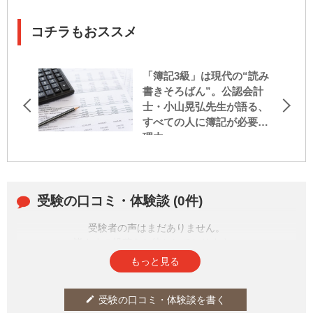
コチラもおススメ
「簿記3級」は現代の“読み
書きそろばん”。公認会計
士・小山晃弘先生が語る、
すべての人に簿記が必要な
理由
受験の口コミ・体験談 (0件)
受験者の声はまだありません。
皆さまの投稿をお待ちしております。
もっと見る
受験の口コミ・体験談を書く
edit