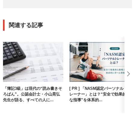
関連する記事
「簿記3級」は現代の“読み書きそ
[ PR ] 「NASM認定パーソナルト
ろばん”。公認会計士・小山晃弘
レーナー」とは？“安全で効果的
先生が語る、すべての人に...
な指導”を体系的...