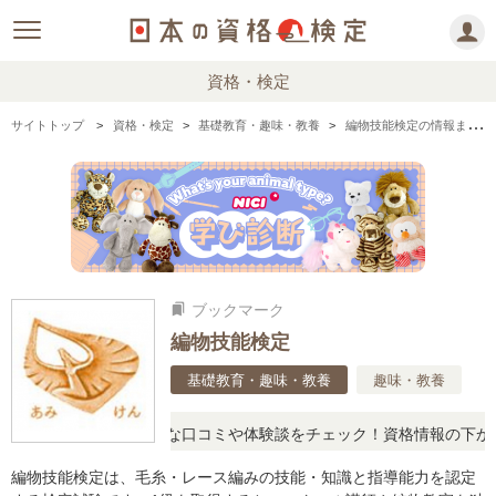
資格・検定
サイトトップ
資格・検定
基礎教育・趣味・教養
編物技能検定の情報まとめ
ブックマーク
bookmarks
編物技能検定
基礎教育・趣味・教養
趣味・教養
に思ったら、リアルな口コミや体験談をチェック！資格情報の下からお
編物技能検定は、毛糸・レース編みの技能・知識と指導能力を認定