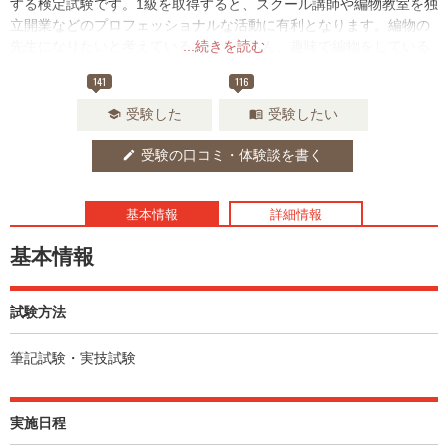
する検定試験です。1級を取得すると、スクール講師や編物教室を独
立開業などのプロフェッショナルな活動に有利となります。編物の
先生になりたいと考えている方はもちろん、趣味で編物をしている
...続きを読む
という方にもおススメです。
141
116
受験した
受験したい
school
menu_book
受験の口コミ・体験談を書く
edit
基本情報
詳細情報
基本情報
試験方法
筆記試験・実技試験
実施日程