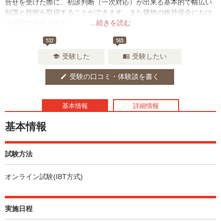
合せを受けた際に、初診判断（一次対応）が出来る基本的で幅広い
知識と技能を取得することができます。また建物の維持保全におけ
る提案力を培えます。
...続きを読む
532
565
受験した
受験したい
school
menu_book
受験の口コミ・体験談を書く
edit
基本情報
詳細情報
基本情報
試験方法
オンライン試験(IBT方式)
実施日程