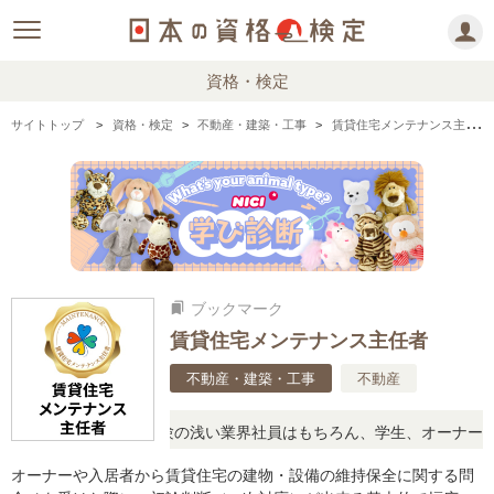
資格・検定
サイトトップ
資格・検定
不動産・建築・工事
賃貸住宅メンテナンス主任者の情報まとめ・口コミ・体験談
ブックマーク
bookmarks
賃貸住宅メンテナンス主任者
不動産・建築・工事
不動産
未経験でも安心！経験の浅い業界社員はもちろん、学生、オーナーなど
オーナーや入居者から賃貸住宅の建物・設備の維持保全に関する問