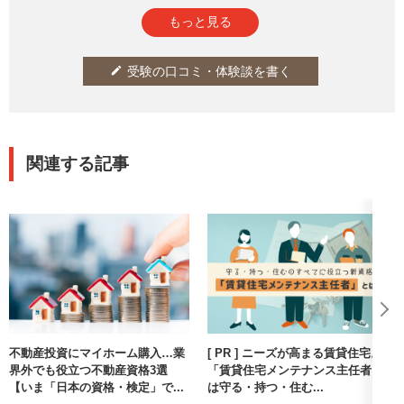
多分普通に勉強できる人は大丈夫です（私は一発合格でし
参考になった
通報
thumb_up
report
4
もっと見る
た）。
試験は過去問アプリみたいな感じです。スマホだけで受けれま
す。
受験の口コミ・体験談を書く
edit
動画が結構長いですが、問題集とかも無いので動画見ながら勉
強するのがやりやすいと思います。私はテキストだけ読んで覚
えるのは苦手なのでありがたかった。
関連する記事
不動産投資にマイホーム購入…業
[ PR ] ニーズが高まる賃貸住宅。
界外でも役立つ不動産資格3選
「賃貸住宅メンテナンス主任者」
【いま「日本の資格・検定」で...
は守る・持つ・住む...