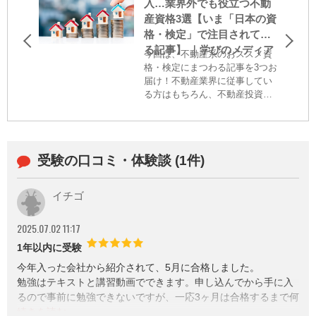
入…業界外でも役立つ不動
産資格3選【いま「日本の資
格・検定」で注目されてい
る記事】 ｜学びのメディア
今回は、不動産系のおススメ資
格・検定にまつわる記事を3つお
届け！不動産業界に従事してい
る方はもちろん、不動産投資や
住まいの知識を身に付けたい方
にもおススメです。ぜひチャレ
ンジしてみてはいかがでしょう
か？
受験の口コミ・体験談 (1件)
イチゴ
2025.07.02 11:17
1年以内に受験
今年入った会社から紹介されて、5月に合格しました。
勉強はテキストと講習動画でできます。申し込んでから手に入
るので事前に勉強できないですが、一応3ヶ月は合格するまで何
回も受けれるらしいのと、試験は割と易しめ（？）だったので