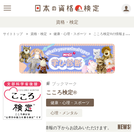
資格・検定
サイトトップ
資格・検定
健康・心理・スポーツ
こころ検定®の情報まとめ・口コミ・体験談
ブックマーク
bookmarks
こころ検定®
健康・心理・スポーツ
心理・メンタル
NEWS!
談をチェック！資格情報の下からお読みいただけます。
「こ