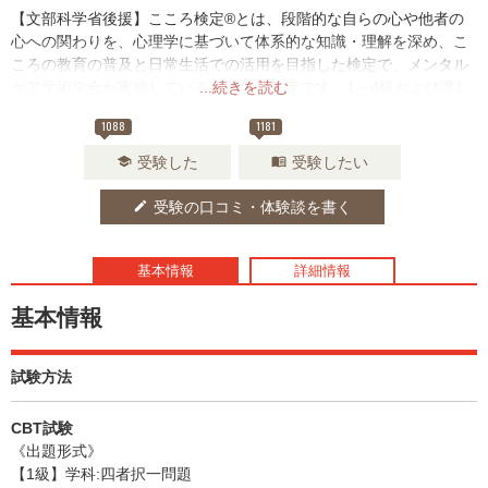
【文部科学省後援】こころ検定®とは、段階的な自らの心や他者の
心への関わりを、心理学に基づいて体系的な知識・理解を深め、こ
ころの教育の普及と日常生活での活用を目指した検定で、メンタル
ケア学術学会が実施している心理学の検定です。1～4級および準1
...続きを読む
級の5つの級に分かれており、各級の目的は「1級、準1級：こころ
1088
1181
を援助する」「2級：こころに触れる」「3級：こころを成長させ
る」「4級：こころと向き合う」となります。
受験した
受験したい
school
menu_book
受験の口コミ・体験談を書く
edit
基本情報
詳細情報
基本情報
試験方法
CBT試験
《出題形式》
【1級】学科:四者択一問題