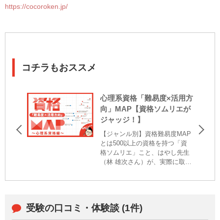
https://cocoroken.jp/
コチラもおススメ
心理系資格「難易度×活用方
向」MAP【資格ソムリエが
ジャッジ！】
【ジャンル別】資格難易度MAP
とは500以上の資格を持つ「資
格ソムリエ」こと、はやし先生
（林 雄次さん）が、実際に取得
した資格・検定をマッピング。
心理系ジャンルでは、「難易
度」と「活用方向」が一目で分
かるようになっています。何を
受験の口コミ・体験談 (1件)
受験しようか迷っているとき
や、資格のレベルを知りたいと