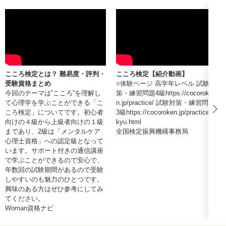
こころ検定とは？ 難易度・評判・
こころ検定【紹介動画】
受験資格まとめ
○体験ページ 高学年レベル 試験対
今回のテーマは‟こころ”を理解し
策・練習問題4級https://cocoroke
て心理学を学ぶことができる「こ
n.jp/practice/ 試験対策・練習問題
ころ検定」についてです。初心者
3級https://cocoroken.jp/practice/3
向けの４級から上級者向けの１級
kyu.html
まであり、2級は「メンタルケア
全国検定振興機構事務局
心理士資格」への認定級となって
います。サポート付きの通信講座
で学ぶことができるので安心で、
年数回の試験期間があるので受験
しやすいのも魅力のひとつです。
興味のある方はぜひ参考にしてみ
てください。
Woman資格ナビ