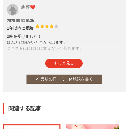
きなどに、ぜひ活用を！記事内
絢菜❤️
では、実際にかかったおおよそ
の費用も確認できます。
2020.08.03 10:35
1年以内に受験
2級を受けました！
ほんとに細かいとこから出ます。
テキストはほぼほぼ覚えないと落ちます。
現に0.3%足りなくて1度落ちました笑
なんで、人の名前とか年代とか覚えないといけないの？って思
参考になった
通報
thumb_up
report
9
もっと見る
いましたが、教養を得ることが目的だったのでその目的は果た
せたかと。
受験の口コミ・体験談を書く
edit
関連する記事