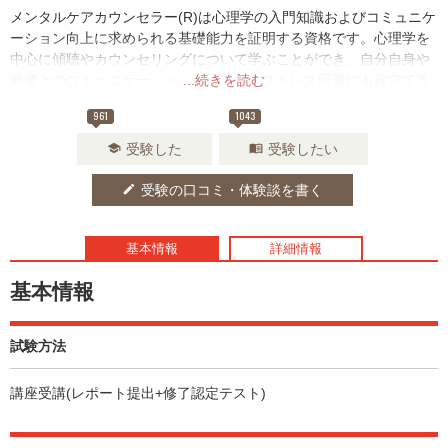
メンタルケアカウンセラー(R)は心理学の入門知識およびコミュニケ
ーション向上に求められる基礎能力を証明する資格です。心理学を
中心に傾聴やカウンセリングについて学ぶことができ、自分自身や
他者とのコミュニケーションの円滑化やストレス回避にも役立てる
...続きを読む
ことができます。
961
1043
受験した
受験したい
school
menu_book
受験の口コミ・体験談を書く
edit
基本情報
詳細情報
基本情報
試験方法
講座受講(レポート提出+修了認定テスト)