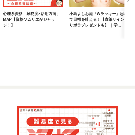
心理系資格「難易度×活用方向」
小島よしお流「Wラッキー」思考
MAP【資格ソムリエがジャッ
で目標を叶える！【直筆サイン入
ジ！】
りポラプレゼントも】 ｜学...