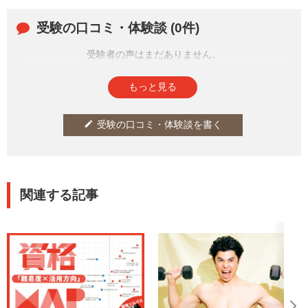
かるようになっています。何を
受験しようか迷っているとき
受験の口コミ・体験談 (0件)
や、資格のレベルを知りたいと
きなどに、ぜひ活用を！記事内
では、実際にかかったおおよそ
受験者の声はまだありません。
の費用も確認できます。
皆さまの投稿をお待ちしております。
もっと見る
受験の口コミ・体験談を書く
edit
関連する記事