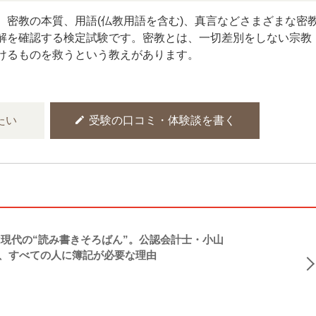
、密教の本質、用語(仏教用語を含む)、真言などさまざまな密
解を確認する検定試験です。密教とは、一切差別をしない宗教
けるものを救うという教えがあります。
edit
たい
受験の口コミ・体験談を書く
現代の“読み書きそろばん”。公認会計士・小山
、すべての人に簿記が必要な理由