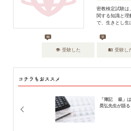
密教検定試験は
関する知識と理
で、生きとし生
44
57
school
menu_book
受験した
受験し
コチラもおススメ
「簿記3級」は
晃弘先生が語る