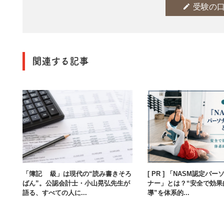
edit
受験の
関連する記事
「簿記3級」は現代の“読み書きそろ
[ PR ] 「NASM認定パ
ばん”。公認会計士・小山晃弘先生が
ナー」とは？“安全で効果
語る、すべての人に...
導”を体系的...