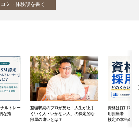
口コミ・体験談を書く
ーソナルトレー
整理収納のプロが見た「人生が上手
資格は採用で本
的な指
くいく人・いかない人」の決定的な
用担当者405
部屋の違いとは？
検定の本当の価値【