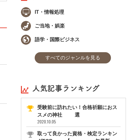
IT・情報処理
ご当地・娯楽
語学・国際ビジネス
すべてのジャンルを見る
人気記事ランキング
受験前に訪れたい！合格祈願におス
スメの神社11選
2020.10.05
取って良かった資格・検定ランキン