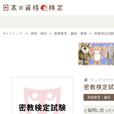
サイトトップ
資格・検定
基礎教育・趣味・教養
密教検定試験
bookmarks
ブックマーク
密教検定試
基礎教育・趣味・
この検定、難しい？」「どんな試験？」と疑問に思ったら、リ