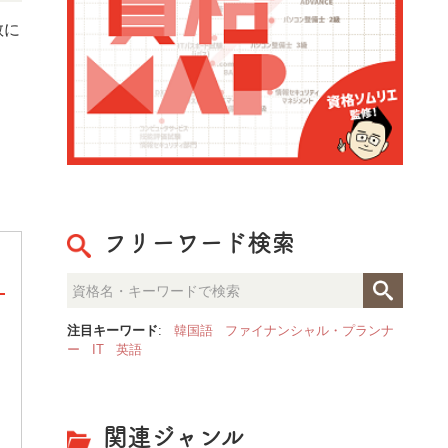
教に
フリーワード検索
注目キーワード
:
韓国語
ファイナンシャル・プランナ
[ PR ] 「NASM認定パーソナ
ー
IT
英語
果的な指導”を体系的に学べるト
関連ジャンル