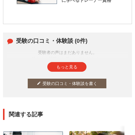
に学べるトレーナー資格
受験の口コミ・体験談 (0件)
受験者の声はまだありません。
皆さまの投稿をお待ちしております。
もっと見る
受験の口コミ・体験談を書く
edit
関連する記事