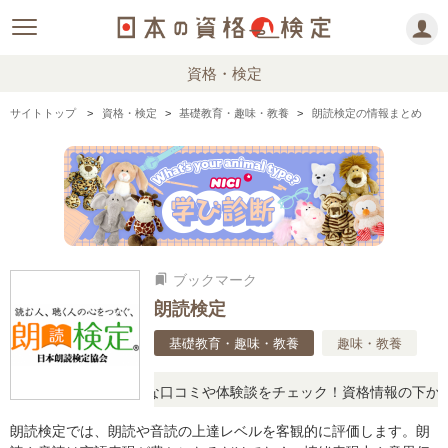
資格・検定
サイトトップ
資格・検定
基礎教育・趣味・教養
朗読検定の情報まとめ
ブックマーク
bookmarks
朗読検定
基礎教育・趣味・教養
趣味・教養
に思ったら、リアルな口コミや体験談をチェック！資格情報の下からお
朗読検定では、朗読や音読の上達レベルを客観的に評価します。朗