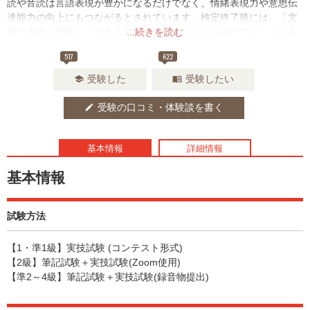
読や音読は言語表現が豊かになるだけでなく、情緒表現力や意思伝
達能力の向上にもつながるとされています。検定終了後には、「文
章の内容を理解し、伝える力」を伸ばしていくためのアドバイスを
...続きを読む
採点表にて確認できます。
517
622
受験した
受験したい
school
menu_book
受験の口コミ・体験談を書く
edit
基本情報
詳細情報
基本情報
試験方法
【1・準1級】実技試験 (コンテスト形式)
【2級】筆記試験＋実技試験(Zoom使用)
【準2～4級】筆記試験＋実技試験(録音物提出)